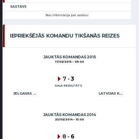
SASTĀVS
Nav informācija par sastāvu
IEPRIEKŠĒJĀS KOMANDU TIKŠANĀS REIZES
JAUKTĀS KOMANDAS 2015
17/05/2015
09:00
7
-
3
GALA REZULTĀTS
JELGAVAS KĒRLINGA KLUBS / ZENTELIS (MIX)
LATVIJAS KĒRLINGA KLUBS / ABRICKIS (MIX)
JAUKTĀS KOMANDAS 2014
25/05/2014
10:00
8
-
6