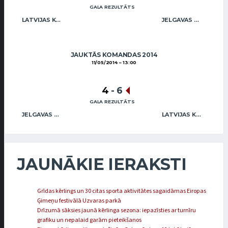
GALA REZULTĀTS
LATVIJAS KĒRLINGA KLUBS / ABRICKIS (MIX)
JELGAVAS KĒRLINGA KLUBS / ZENTELIS (MIX)
JAUKTĀS KOMANDAS 2014
11/05/2014
13:00
4
-
6
GALA REZULTĀTS
JELGAVAS KĒRLINGA KLUBS / ZENTELIS (MIX)
LATVIJAS KĒRLINGA KLUBS / ABRICKIS (MIX)
JAUNĀKIE IERAKSTI
Grīdas kērlings un 30 citas sporta aktivitātes sagaidāmas Eiropas
Ģimeņu festivālā Uzvaras parkā
Drīzumā sāksies jaunā kērlinga sezona: iepazīsties ar turnīru
grafiku un nepalaid garām pieteikšanos