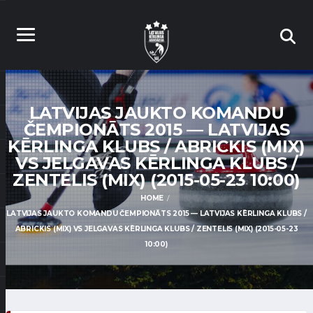
LATVIJAS JAUKTO KOMANDU
ČEMPIONĀTS 2015 — LATVIJAS
KĒRLINGA KLUBS / ABRICKIS (MIX)
VS JELGAVAS KĒRLINGA KLUBS /
ZENTELIS (MIX) (2015-05-23 10:00)
HOME
LATVIJAS JAUKTO KOMANDU ČEMPIONĀTS 2015 — LATVIJAS KĒRLINGA KLUBS /
ABRICKIS (MIX) VS JELGAVAS KĒRLINGA KLUBS / ZENTELIS (MIX) (2015-05-23
10:00)