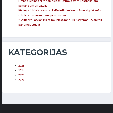
Eiropas kērlinga elite paplašinās: Ostravā starp 12 labākajām
komandām arī Latvija
Kērlinga jubilejas sezonas lielākie lēcieni – no dāmu atgriešanās
elitē līdz paraolimpisko spēļu bronzai
“Balticovo Latvian Mixed Doubles Grand Prix” sezonas uzvarētāji –
pāris no Lietuvas
KATEGORIJAS
2023
2024
2025
2026