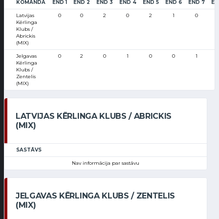
KOMANDA
END 1
END 2
END 3
END 4
END 5
END 6
END 7
EN
Latvijas
0
0
2
0
2
1
0
Kērlinga
Klubs /
Abrickis
(MIX)
Jelgavas
0
2
0
1
0
0
1
Kērlinga
Klubs /
Zentelis
(MIX)
LATVIJAS KĒRLINGA KLUBS / ABRICKIS
(MIX)
SASTĀVS
Nav informācija par sastāvu
JELGAVAS KĒRLINGA KLUBS / ZENTELIS
(MIX)