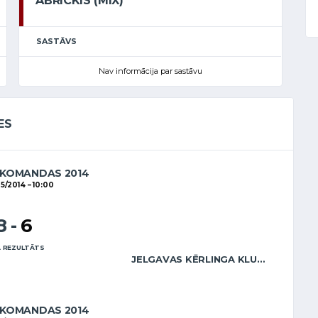
ABRICKIS (MIX)
SASTĀVS
Nav informācija par sastāvu
ES
 KOMANDAS 2014
05/2014
10:00
8
-
6
 REZULTĀTS
JELGAVAS KĒRLINGA KLUBS / ZENTELIS (MIX)
 KOMANDAS 2014