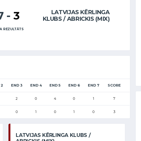
LATVIJAS KĒRLINGA
7
-
3
KLUBS / ABRICKIS (MIX)
A REZULTĀTS
 2
END 3
END 4
END 5
END 6
END 7
SCORE
2
0
4
0
1
7
0
1
0
1
0
3
LATVIJAS KĒRLINGA KLUBS /