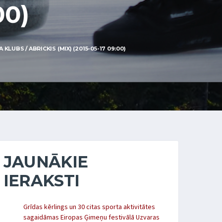
00)
UBS / ABRICKIS (MIX) (2015-05-17 09:00)
JAUNĀKIE
IERAKSTI
Grīdas kērlings un 30 citas sporta aktivitātes
sagaidāmas Eiropas Ģimeņu festivālā Uzvaras