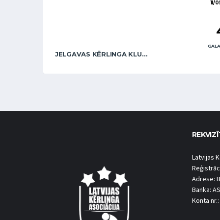
11/
GALA
JELGAVAS KĒRLINGA KLUBS / ZENTELIS (MIX)
REKVIZĪ
Latvijas K
Reģistrāc
Adrese: B
Banka: A
Konta nr