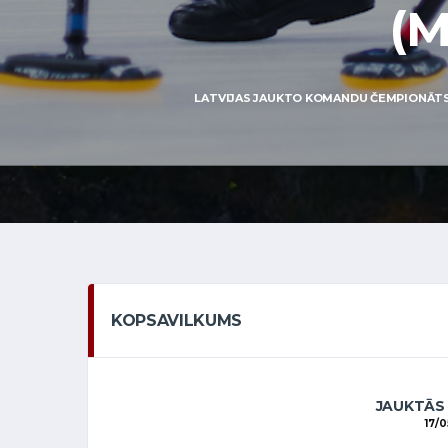
(M
LATVIJAS JAUKTO KOMANDU ČEMPIONĀTS 201
KOPSAVILKUMS
JAUKTĀS
17/0