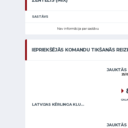
ZENTELIS (MIX)
SASTĀVS
Nav informācija par sastāvu
IEPRIEKŠĒJĀS KOMANDU TIKŠANĀS REIZ
JAUKTĀS
25/
GALA
LATVIJAS KĒRLINGA KLUBS / ABRICKIS (MIX)
JAUKTĀS