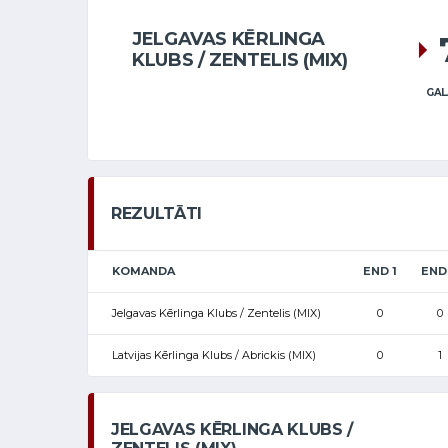
JELGAVAS KĒRLINGA
KLUBS / ZENTELIS (MIX)
GAL
REZULTĀTI
KOMANDA
END 1
END
Jelgavas Kērlinga Klubs / Zentelis (MIX)
0
0
Latvijas Kērlinga Klubs / Abrickis (MIX)
0
1
JELGAVAS KĒRLINGA KLUBS /