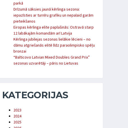
parkā
Drīzumā sāksies jaunā kērlinga sezona:
iepazīsties ar turnīru grafiku un nepalaid garām
pieteikšanos
Eiropas kērlinga elite paplašinās: Ostravā starp
12 labākajām komandām arī Latvija
Kērlinga jubilejas sezonas lielākie lēcieni – no
dāmu atgriešanās elitē līdz paraolimpisko spēļu
bronzai
“Balticovo Latvian Mixed Doubles Grand Prix”
sezonas uzvarētāji – pāris no Lietuvas
KATEGORIJAS
2023
2024
2025