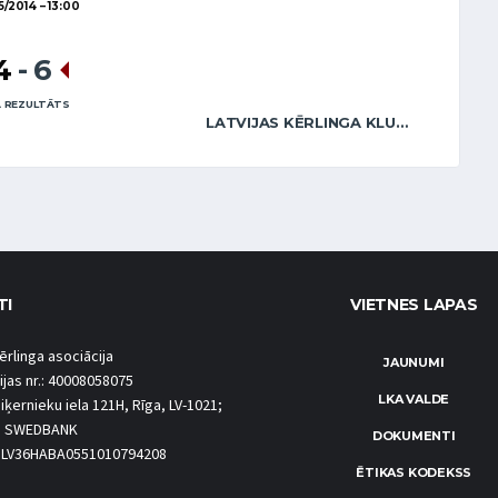
05/2014
13:00
4
-
6
 REZULTĀTS
LATVIJAS KĒRLINGA KLUBS / ABRICKIS (MIX)
TI
VIETNES LAPAS
ērlinga asociācija
JAUNUMI
ijas nr.: 40008058075
LKA VALDE
iķernieku iela 121H, Rīga, LV-1021;
S SWEDBANK
DOKUMENTI
.: LV36HABA0551010794208
ĒTIKAS KODEKSS