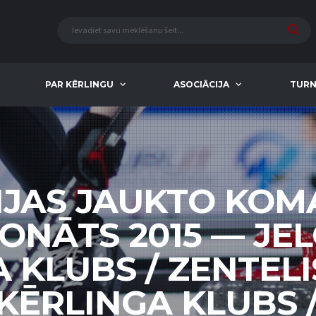
PAR KĒRLINGU
ASOCIĀCIJA
TURN
IJAS JAUKTO KO
ONĀTS 2015 — JE
 KLUBS / ZENTELIS
 KĒRLINGA KLUBS /