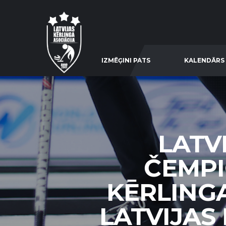
IZMĒĢINI PATS
KALENDĀRS
LATV
ČEMPI
KĒRLINGA
LATVIJAS