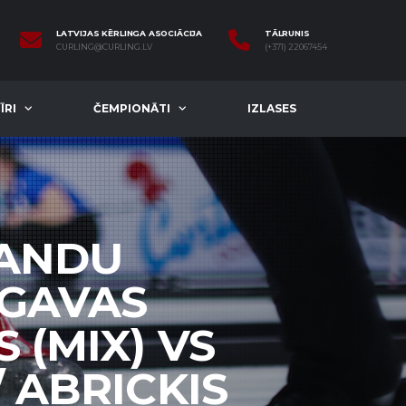
LATVIJAS KĒRLINGA ASOCIĀCIJA
TĀLRUNIS
CURLING@CURLING.LV
(+371) 22067454
ĪRI
ČEMPIONĀTI
IZLASES
MANDU
LGAVAS
 (MIX) VS
 ABRICKIS