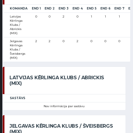
KOMANDA
END 1
END 2
END 3
END 4
END 5
END 6
END 7
EN
Latvijas
0
0
2
0
1
1
1
Kērlinga
Klubs /
Abrickis
(MIX)
Jelgavas
2
2
0
2
0
0
0
Kērlinga
Klubs /
Šveisbergs
(MIX)
LATVIJAS KĒRLINGA KLUBS / ABRICKIS
(MIX)
SASTĀVS
Nav informācija par sastāvu
JELGAVAS KĒRLINGA KLUBS / ŠVEISBERGS
(MIX)