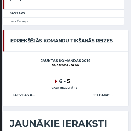
SASTĀVS
Ivars Černajs
IEPRIEKŠĒJĀS KOMANDU TIKŠANĀS REIZES
JAUKTĀS KOMANDAS 2014
18/05/2014
16:00
6
-
5
GALA REZULTĀTS
LATVIJAS KĒRLINGA KLUBS / ABRICKIS (MIX)
JELGAVAS KĒRLINGA KLUBS / ŠVEISBERGS (MIX)
JAUNĀKIE IERAKSTI