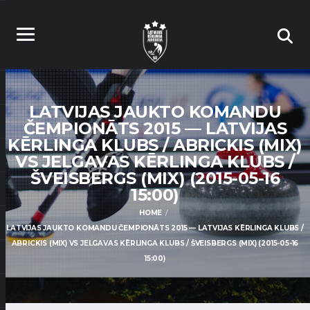
LATVIJAS JAUKTO KOMANDU
ČEMPIONĀTS 2015 — LATVIJAS
KĒRLINGA KLUBS / ABRICKIS (MIX)
VS JELGAVAS KĒRLINGA KLUBS /
ŠVEISBERGS (MIX) (2015-05-16
15:00)
HOME
LATVIJAS JAUKTO KOMANDU ČEMPIONĀTS 2015 — LATVIJAS KĒRLINGA KLUBS /
ABRICKIS (MIX) VS JELGAVAS KĒRLINGA KLUBS / ŠVEISBERGS (MIX) (2015-05-16
15:00)