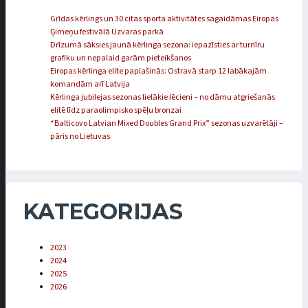
Grīdas kērlings un 30 citas sporta aktivitātes sagaidāmas Eiropas
Ģimeņu festivālā Uzvaras parkā
Drīzumā sāksies jaunā kērlinga sezona: iepazīsties ar turnīru
grafiku un nepalaid garām pieteikšanos
Eiropas kērlinga elite paplašinās: Ostravā starp 12 labākajām
komandām arī Latvija
Kērlinga jubilejas sezonas lielākie lēcieni – no dāmu atgriešanās
elitē līdz paraolimpisko spēļu bronzai
“Balticovo Latvian Mixed Doubles Grand Prix” sezonas uzvarētāji –
pāris no Lietuvas
KATEGORIJAS
2023
2024
2025
2026