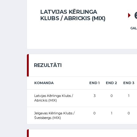
LATVIJAS KĒRLINGA
KLUBS / ABRICKIS (MIX)
GAL
REZULTĀTI
KOMANDA
END 1
END 2
END 3
Latvijas Kērlinga Klubs /
3
0
1
Abrickis (MIX)
Jelgavas Kērlinga Klubs /
0
1
0
Šveisbergs (MIX)