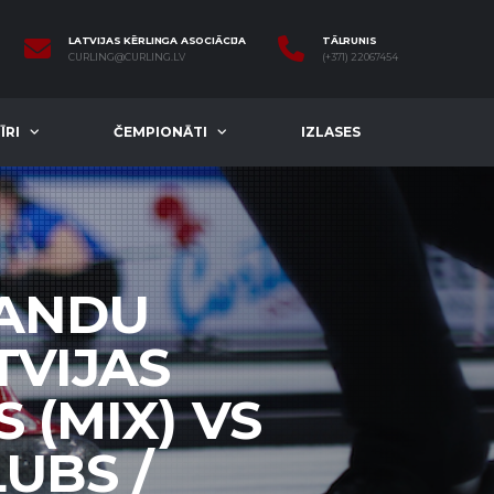
LATVIJAS KĒRLINGA ASOCIĀCIJA
TĀLRUNIS
CURLING@CURLING.LV
(+371) 22067454
ĪRI
ČEMPIONĀTI
IZLASES
MANDU
TVIJAS
 (MIX) VS
UBS /