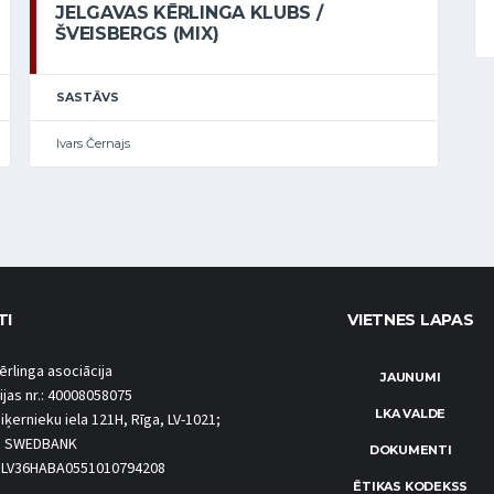
JELGAVAS KĒRLINGA KLUBS /
ŠVEISBERGS (MIX)
SASTĀVS
Ivars Černajs
TI
VIETNES LAPAS
ērlinga asociācija
JAUNUMI
ijas nr.: 40008058075
LKA VALDE
iķernieku iela 121H, Rīga, LV-1021;
S SWEDBANK
DOKUMENTI
.: LV36HABA0551010794208
ĒTIKAS KODEKSS