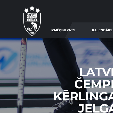
IZMĒĢINI PATS
KALENDĀRS
LATV
ČEMPI
KĒRLINGA
JELG