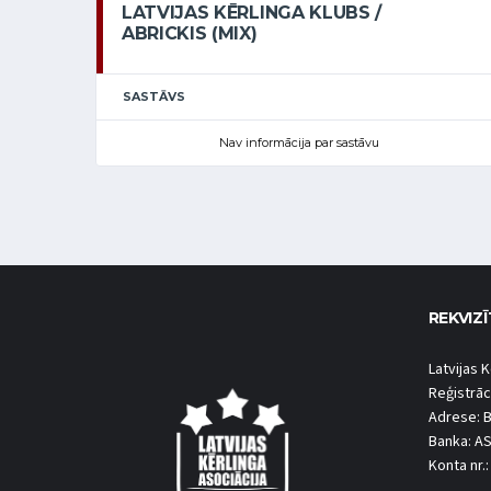
LATVIJAS KĒRLINGA KLUBS /
ABRICKIS (MIX)
SASTĀVS
Nav informācija par sastāvu
REKVIZĪ
Latvijas K
Reģistrāc
Adrese: B
Banka: A
Konta nr