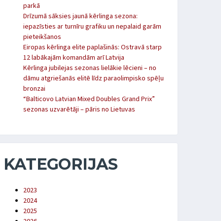
parkā
Drīzumā sāksies jaunā kērlinga sezona:
iepazīsties ar turnīru grafiku un nepalaid garām
pieteikšanos
Eiropas kērlinga elite paplašinās: Ostravā starp
12 labākajām komandām arī Latvija
Kērlinga jubilejas sezonas lielākie lēcieni – no
dāmu atgriešanās elitē līdz paraolimpisko spēļu
bronzai
“Balticovo Latvian Mixed Doubles Grand Prix”
sezonas uzvarētāji – pāris no Lietuvas
KATEGORIJAS
2023
2024
2025