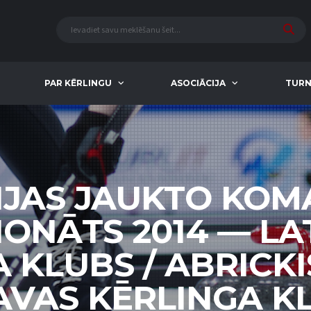
PAR KĒRLINGU
ASOCIĀCIJA
TURN
IJAS JAUKTO KO
ONĀTS 2014 — LA
 KLUBS / ABRICKIS
AVAS KĒRLINGA KL