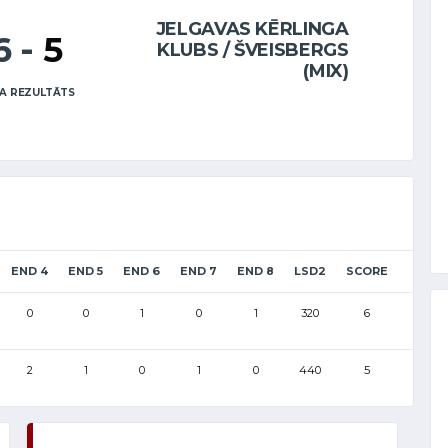
JELGAVAS KĒRLINGA
6
-
5
KLUBS / ŠVEISBERGS
(MIX)
A REZULTĀTS
END 4
END 5
END 6
END 7
END 8
LSD2
SCORE
0
0
1
0
1
320
6
2
1
0
1
0
440
5