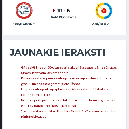
10
-
6
GALA REZULTĀTS
JKK/BARONE
VKK/BLUMBERGA-BĒRZIŅA
JAUNĀKIE IERAKSTI
Grīdas kērlings un 30 citas sporta aktivitātes sagaidāmas Eiropas
Ģimeņu festivālā Uzvaras parkā
Drīzumā sāksies jaunā kērlinga sezona: iepazīsties ar turnīru
grafiku un nepalaid garām pieteikšanos
Eiropas kērlinga elite paplašinās: Ostravā starp 12 labākajām
komandām arī Latvija
Kērlinga jubilejas sezonas lielākie lēcieni – no dāmu atgriešanās
elitē līdz paraolimpisko spēļu bronzai
“Balticovo Latvian Mixed Doubles Grand Prix” sezonas uzvarētāji –
pāris no Lietuvas