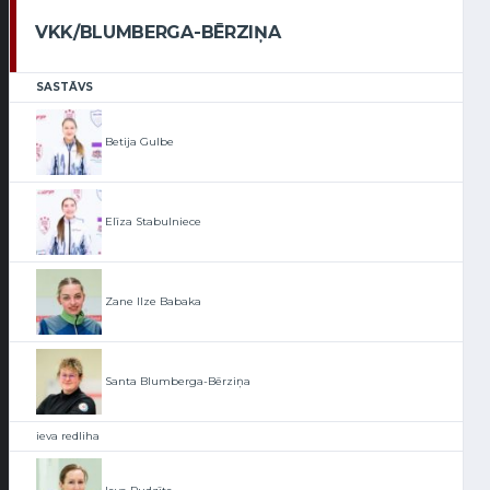
VKK/BLUMBERGA-BĒRZIŅA
SASTĀVS
Betija Gulbe
Elīza Stabulniece
Zane Ilze Babaka
Santa Blumberga-Bērziņa
ieva redliha