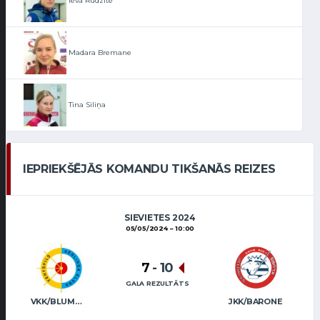
Ieva Rudzīte
Madara Bremane
Tīna Siliņa
IEPRIEKŠĒJĀS KOMANDU TIKŠANĀS REIZES
SIEVIETES 2024
05/05/2024
10:00
7
-
10
GALA REZULTĀTS
VKK/BLUMBERGA-BĒRZIŅA
JKK/BARONE