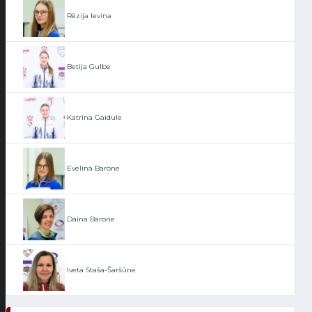
Rēzija Ieviņa
Betija Gulbe
Katrīna Gaidule
Evelīna Barone
Daina Barone
Iveta Staša-Šaršūne