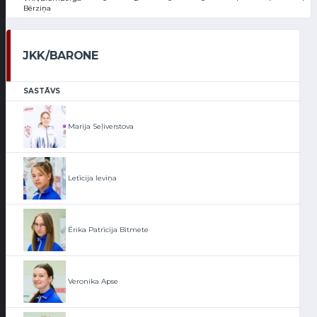
Bērziņa
JKK/BARONE
SASTĀVS
Marija Seļiverstova
Letīcija Ieviņa
Ērika Patrīcija Bitmete
Veronika Apse