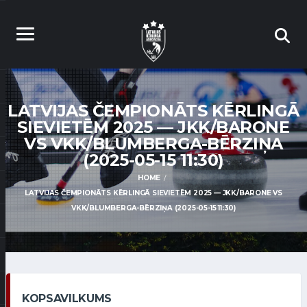
LATVIJAS ČEMPIONĀTS KĒRLINGĀ
SIEVIETĒM 2025 — JKK/BARONE
VS VKK/BLUMBERGA-BĒRZIŅA
(2025-05-15 11:30)
HOME
LATVIJAS ČEMPIONĀTS KĒRLINGĀ SIEVIETĒM 2025 — JKK/BARONE VS
VKK/BLUMBERGA-BĒRZIŅA (2025-05-15 11:30)
KOPSAVILKUMS