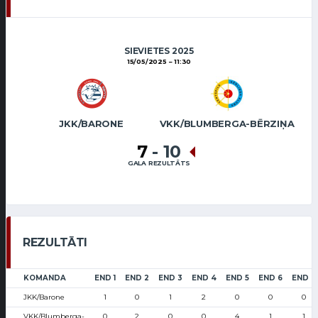
SIEVIETES 2025
15/05/2025
11:30
JKK/BARONE
VKK/BLUMBERGA-BĒRZIŅA
7
-
10
GALA REZULTĀTS
REZULTĀTI
KOMANDA
END 1
END 2
END 3
END 4
END 5
END 6
END 7
JKK/Barone
1
0
1
2
0
0
0
VKK/Blumberga-
0
2
0
0
4
1
1