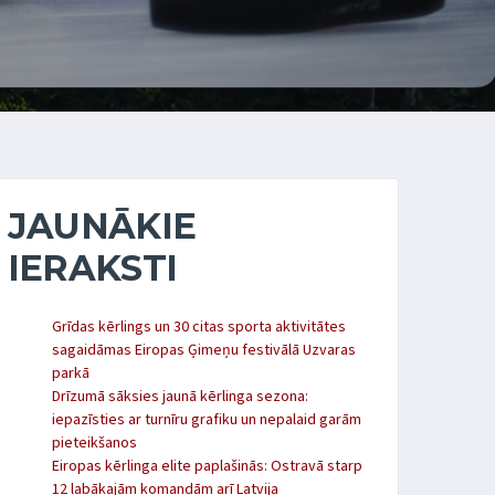
JAUNĀKIE
IERAKSTI
Grīdas kērlings un 30 citas sporta aktivitātes
sagaidāmas Eiropas Ģimeņu festivālā Uzvaras
parkā
Drīzumā sāksies jaunā kērlinga sezona:
iepazīsties ar turnīru grafiku un nepalaid garām
pieteikšanos
Eiropas kērlinga elite paplašinās: Ostravā starp
12 labākajām komandām arī Latvija