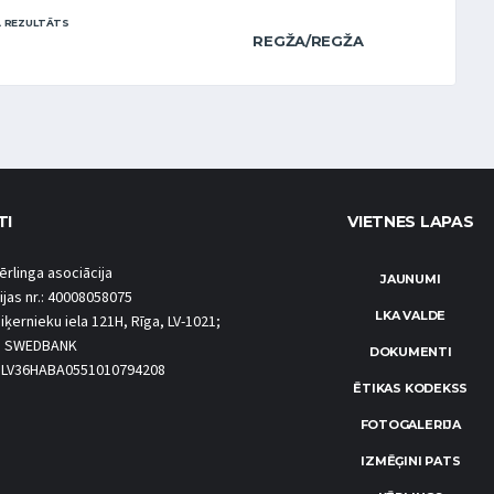
 REZULTĀTS
REGŽA/REGŽA
TI
VIETNES LAPAS
ērlinga asociācija
JAUNUMI
ijas nr.: 40008058075
LKA VALDE
iķernieku iela 121H, Rīga, LV-1021;
S SWEDBANK
DOKUMENTI
.: LV36HABA0551010794208
ĒTIKAS KODEKSS
FOTOGALERIJA
IZMĒĢINI PATS