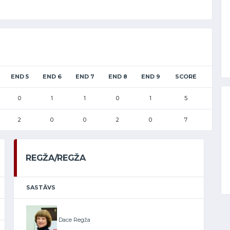
END 5
END 6
END 7
END 8
END 9
SCORE
0
1
1
0
1
5
2
0
0
2
0
7
REGŽA/REGŽA
SASTĀVS
Dace Regža