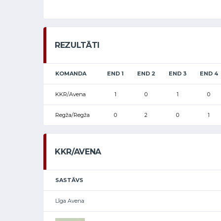
REZULTĀTI
KOMANDA
END 1
END 2
END 3
END 4
KKR/Avena
1
0
1
0
Regža/Regža
0
2
0
1
KKR/AVENA
SASTĀVS
Līga Avena