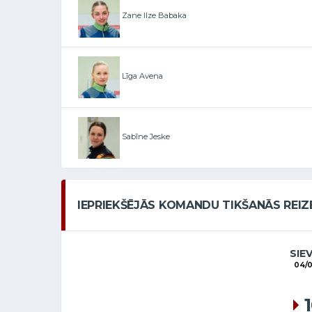
Zane Ilze Babaka
Līga Avena
Sabīne Jeske
IEPRIEKŠĒJĀS KOMANDU TIKŠANĀS REIZ
SIE
04/