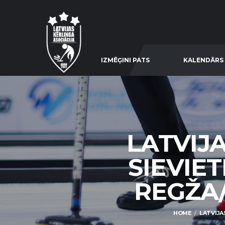
IZMĒĢINI PATS
KALENDĀRS
LATVIJ
SIEVIE
REGŽA/
HOME
LATVIJA