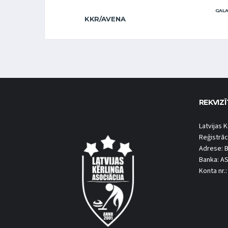
GALA
KKR/AVENA
REKVIZĪ
Latvijas K
Reģistrāc
Adrese: B
Banka: A
Konta nr