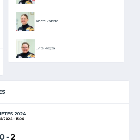
Anete Zābere
Evita Regža
ES
VIETES 2024
05/2024
15:00
10
-
2