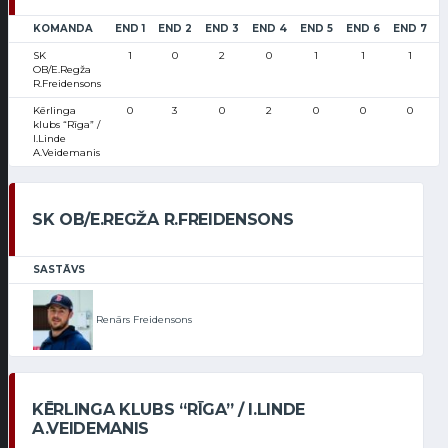
KOMANDA
END 1
END 2
END 3
END 4
END 5
END 6
END 7
S
SK
1
0
2
0
1
1
1
OB/E.Regža
R.Freidensons
Kērlinga
0
3
0
2
0
0
0
klubs “Rīga” /
I.Linde
A.Veidemanis
SK OB/E.REGŽA R.FREIDENSONS
SASTĀVS
Renārs Freidensons
KĒRLINGA KLUBS “RĪGA” / I.LINDE
A.VEIDEMANIS