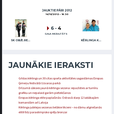
JAUKTIE PĀRI 2012
14/10/2012
16:30
6
-
4
GALA REZULTĀTS
SK OB/E.REGŽA R.FREIDENSONS
KĒRLINGA KLUBS “RĪGA” / I.LINDE A.VEIDEMANIS
JAUNĀKIE IERAKSTI
Grīdas kērlings un 30 citas sporta aktivitātes sagaidāmas Eiropas
Ģimeņu festivālā Uzvaras parkā
Drīzumā sāksies jaunā kērlinga sezona: iepazīsties ar turnīru
grafiku un nepalaid garām pieteikšanos
Eiropas kērlinga elite paplašinās: Ostravā starp 12 labākajām
komandām arī Latvija
Kērlinga jubilejas sezonas lielākie lēcieni – no dāmu atgriešanās
elitē līdz paraolimpisko spēļu bronzai