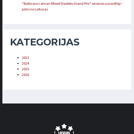
“Balticovo Latvian Mixed Doubles Grand Prix” sezonas uzvarētāji –
pāris no Lietuvas
KATEGORIJAS
2023
2024
2025
2026