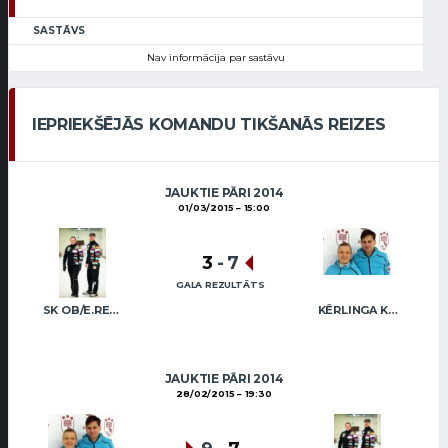
SASTĀVS
Nav informācija par sastāvu
IEPRIEKŠĒJĀS KOMANDU TIKŠANĀS REIZES
JAUKTIE PĀRI 2014
01/03/2015
15:00
3
-
7
GALA REZULTĀTS
SK OB/E.REGŽA R.FREIDENSONS
KĒRLINGA KLUBS “RĪGA” / I.LINDE A.VEIDEMANIS
JAUKTIE PĀRI 2014
28/02/2015
19:30