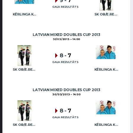
9
-
7
GALA REZULTĀTS
KĒRLINGA KLUBS “RĪGA” / I.LINDE A.VEIDEMANIS
SK OB/E.REGŽA R.FREIDENSONS
LATVIAN MIXED DOUBLES CUP 2013
31/03/2013
14:00
8
-
7
GALA REZULTĀTS
SK OB/E.REGŽA R.FREIDENSONS
KĒRLINGA KLUBS “RĪGA” / I.LINDE A.VEIDEMANIS
LATVIAN MIXED DOUBLES CUP 2013
30/03/2013
14:00
8
-
7
GALA REZULTĀTS
SK OB/E.REGŽA R.FREIDENSONS
KĒRLINGA KLUBS “RĪGA” / I.LINDE A.VEIDEMANIS