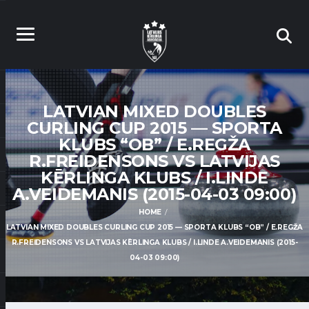
LATVIAN MIXED DOUBLES
CURLING CUP 2015 — SPORTA
KLUBS “OB” / E.REGŽA
R.FREIDENSONS VS LATVIJAS
KĒRLINGA KLUBS / I.LINDE
A.VEIDEMANIS (2015-04-03 09:00)
HOME
LATVIAN MIXED DOUBLES CURLING CUP 2015 — SPORTA KLUBS “OB” / E.REGŽA
R.FREIDENSONS VS LATVIJAS KĒRLINGA KLUBS / I.LINDE A.VEIDEMANIS (2015-
04-03 09:00)