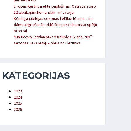
pieteikšanos
Eiropas kērlinga elite paplašinās: Ostravā starp
12 labākajām komandām arī Latvija
Kērlinga jubilejas sezonas lielākie lēcieni – no
dāmu atgriešanās elitē līdz paraolimpisko spēļu
bronzai
“Balticovo Latvian Mixed Doubles Grand Prix”
sezonas uzvarētāji – pāris no Lietuvas
KATEGORIJAS
2023
2024
2025
2026