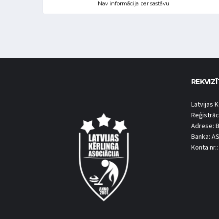
Nav informācija par sastāvu
REKVIZĪ
Latvijas K
Reģistrāc
Adrese: B
Banka: A
Konta nr