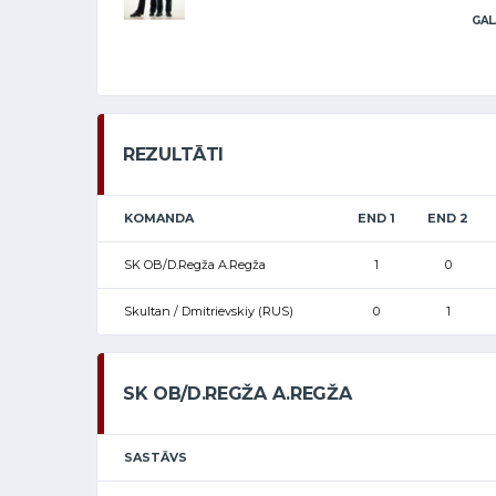
GAL
REZULTĀTI
KOMANDA
END 1
END 2
SK OB/D.Regža A.Regža
1
0
Skultan / Dmitrievskiy (RUS)
0
1
SK OB/D.REGŽA A.REGŽA
SASTĀVS