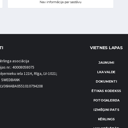
Nav informācija par sastāvu
TI
VIETNES LAPAS
ērlinga asociācija
JAUNUMI
ijas nr.: 40008058075
LKA VALDE
iķernieku iela 121H, Rīga, LV-1021;
S SWEDBANK
DOKUMENTI
.: LV36HABA0551010794208
ĒTIKAS KODEKSS
FOTOGALERIJA
IZMĒĢINI PATS
KĒRLINGS