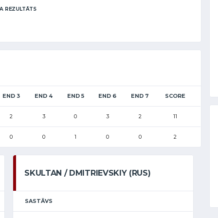
A REZULTĀTS
END 3
END 4
END 5
END 6
END 7
SCORE
2
3
0
3
2
11
0
0
1
0
0
2
SKULTAN / DMITRIEVSKIY (RUS)
SASTĀVS