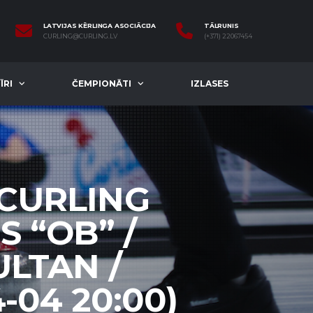
LATVIJAS KĒRLINGA ASOCIĀCIJA
TĀLRUNIS
CURLING@CURLING.LV
(+371) 22067454
ĪRI
ČEMPIONĀTI
IZLASES
 CURLING
 “OB” /
ULTAN /
-04 20:00)