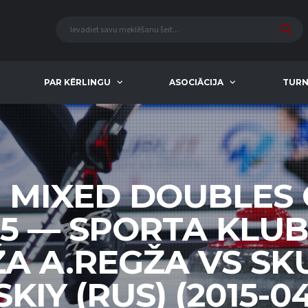
PAR KĒRLINGU
ASOCIĀCIJA
TURN
 MIXED DOUBLES
15 — SPORTA KLUBS
A A.REGŽA VS SK
KIY (RUS) (2015-04