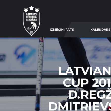
IZMĒĢINI PATS
KALENDĀRS
LATVIAN
CUP 20
D.REGŽ
DMITRIEVS