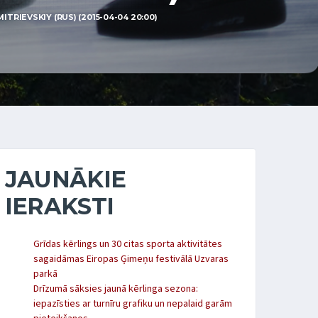
TRIEVSKIY (RUS) (2015-04-04 20:00)
JAUNĀKIE
IERAKSTI
Grīdas kērlings un 30 citas sporta aktivitātes
sagaidāmas Eiropas Ģimeņu festivālā Uzvaras
parkā
Drīzumā sāksies jaunā kērlinga sezona:
iepazīsties ar turnīru grafiku un nepalaid garām