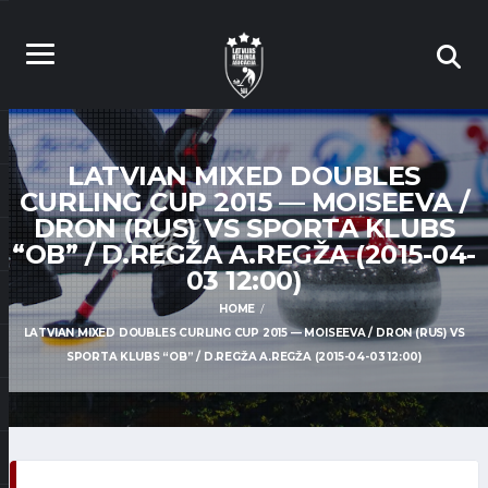
LATVIAN MIXED DOUBLES
CURLING CUP 2015 — MOISEEVA /
DRON (RUS) VS SPORTA KLUBS
“OB” / D.REGŽA A.REGŽA (2015-04-
03 12:00)
HOME
LATVIAN MIXED DOUBLES CURLING CUP 2015 — MOISEEVA / DRON (RUS) VS
SPORTA KLUBS “OB” / D.REGŽA A.REGŽA (2015-04-03 12:00)