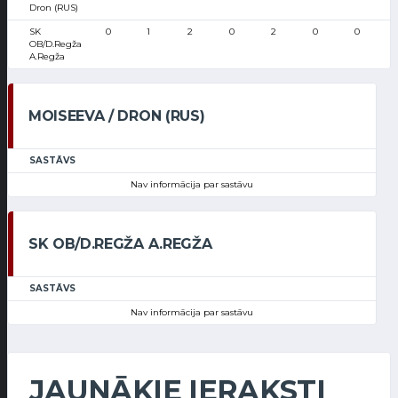
Dron (RUS)
SK
0
1
2
0
2
0
0
OB/D.Regža
A.Regža
MOISEEVA / DRON (RUS)
SASTĀVS
Nav informācija par sastāvu
SK OB/D.REGŽA A.REGŽA
SASTĀVS
Nav informācija par sastāvu
JAUNĀKIE IERAKSTI