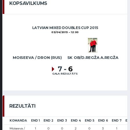
KOPSAVILKUMS
LATVIAN MIXED DOUBLES CUP 2015
03/04/2015
12:00
MOISEEVA / DRON (RUS)
SK OB/D.REGŽA A.REGŽA
7
-
6
GALA REZULTĀTS
REZULTĀTI
KOMANDA
END 1
END 2
END 3
END 4
END 5
END 6
END 7
EN
Moiseeva /
1
0
0
2
0
3
1