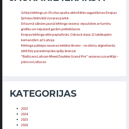
Grīdas kērlings un 30 citas sporta aktivitātes sagaidāmas Eiropas
Ģimeņu festivālā Uzvaras parkā
Drīzumā sāksies jaunā kērlinga sezona: iepazīsties ar turnīru
grafiku un nepalaid garām pieteikšanos
Eiropas kērlinga elite paplašinās: Ostravā starp 12 labākajām
komandām arī Latvija
Kērlinga jubilejas sezonas lielākie lēcieni – no dāmu atgriešanās
elitē līdz paraolimpisko spēļu bronzai
“Balticovo Latvian Mixed Doubles Grand Prix” sezonas uzvarētāji –
pāris no Lietuvas
KATEGORIJAS
2023
2024
2025
2026