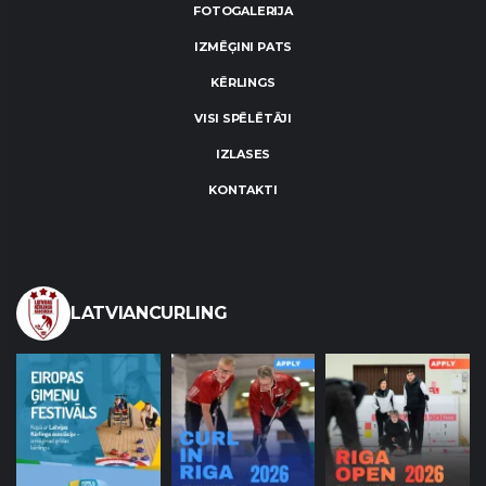
FOTOGALERIJA
IZMĒĢINI PATS
KĒRLINGS
VISI SPĒLĒTĀJI
IZLASES
KONTAKTI
LATVIANCURLING