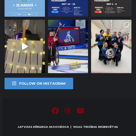
FOLLOW ON INSTAGRAM
LATVIJAS KĒRLINGA ASSOCIĀJICA | VISAS TIESĪBAS REZERVĒTAS