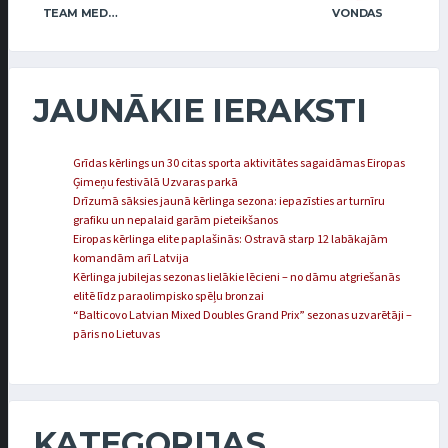
TEAM MEDVED
VONDAS
JAUNĀKIE IERAKSTI
Grīdas kērlings un 30 citas sporta aktivitātes sagaidāmas Eiropas
Ģimeņu festivālā Uzvaras parkā
Drīzumā sāksies jaunā kērlinga sezona: iepazīsties ar turnīru
grafiku un nepalaid garām pieteikšanos
Eiropas kērlinga elite paplašinās: Ostravā starp 12 labākajām
komandām arī Latvija
Kērlinga jubilejas sezonas lielākie lēcieni – no dāmu atgriešanās
elitē līdz paraolimpisko spēļu bronzai
“Balticovo Latvian Mixed Doubles Grand Prix” sezonas uzvarētāji –
pāris no Lietuvas
KATEGORIJAS