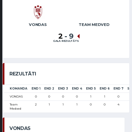
VONDAS
TEAM MEDVED
2
-
9
GALA REZULTĀTS
REZULTĀTI
KOMANDA
END 1
END 2
END 3
END 4
END 5
END 6
END 7
SC
VONDAS
0
0
0
0
1
1
0
Team
2
1
1
1
0
0
4
Medved
VONDAS