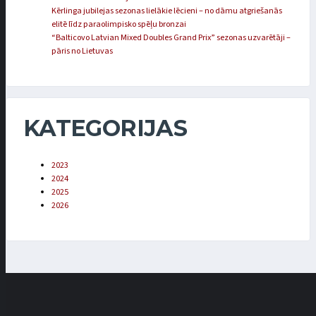
Kērlinga jubilejas sezonas lielākie lēcieni – no dāmu atgriešanās
elitē līdz paraolimpisko spēļu bronzai
“Balticovo Latvian Mixed Doubles Grand Prix” sezonas uzvarētāji –
pāris no Lietuvas
KATEGORIJAS
2023
2024
2025
2026