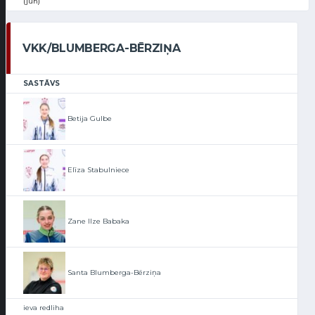
(jun)
VKK/BLUMBERGA-BĒRZIŅA
SASTĀVS
Betija Gulbe
Elīza Stabulniece
Zane Ilze Babaka
Santa Blumberga-Bērziņa
ieva redliha