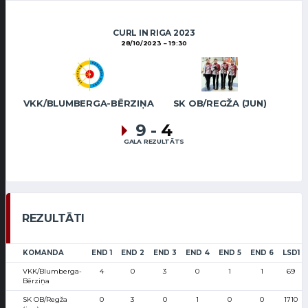
CURL IN RIGA 2023
28/10/2023
19:30
VKK/BLUMBERGA-BĒRZIŅA
SK OB/REGŽA (JUN)
9
-
4
GALA REZULTĀTS
REZULTĀTI
KOMANDA
END 1
END 2
END 3
END 4
END 5
END 6
LSD1
VKK/Blumberga-
4
0
3
0
1
1
69
Bērziņa
SK OB/Regža
0
3
0
1
0
0
1710