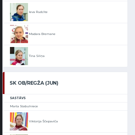
Ieva Rudzīte
Madara Bremane
Tīna Siliņa
SK OB/REGŽA (JUN)
SASTĀVS
Marta Stabulniece
Viktorija Ščepaviča