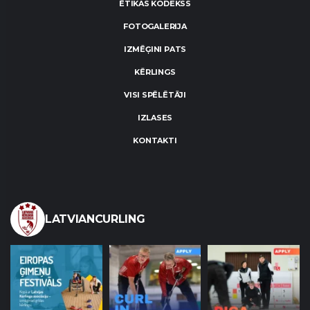
ĒTIKAS KODEKSS
FOTOGALERIJA
IZMĒĢINI PATS
KĒRLINGS
VISI SPĒLĒTĀJI
IZLASES
KONTAKTI
LATVIANCURLING