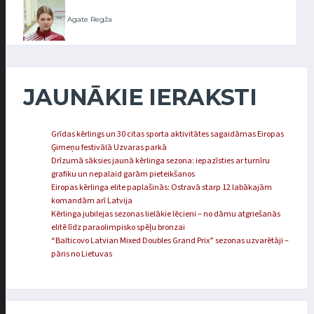
Agate Regža
JAUNĀKIE IERAKSTI
Grīdas kērlings un 30 citas sporta aktivitātes sagaidāmas Eiropas
Ģimeņu festivālā Uzvaras parkā
Drīzumā sāksies jaunā kērlinga sezona: iepazīsties ar turnīru
grafiku un nepalaid garām pieteikšanos
Eiropas kērlinga elite paplašinās: Ostravā starp 12 labākajām
komandām arī Latvija
Kērlinga jubilejas sezonas lielākie lēcieni – no dāmu atgriešanās
elitē līdz paraolimpisko spēļu bronzai
“Balticovo Latvian Mixed Doubles Grand Prix” sezonas uzvarētāji –
pāris no Lietuvas