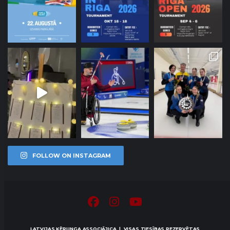
FOLLOW ON INSTAGRAM
LATVIJAS KĒRLINGA ASSOCIĀJICA | VISAS TIESĪBAS REZERVĒTAS