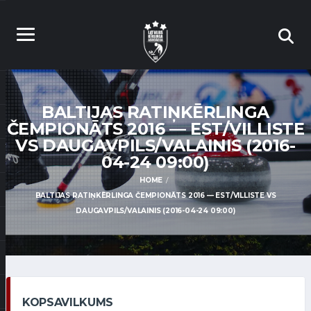
BALTIJAS RATIŅKĒRLINGA
ČEMPIONĀTS 2016 — EST/VILLISTE
VS DAUGAVPILS/VALAINIS (2016-
04-24 09:00)
HOME
BALTIJAS RATIŅKĒRLINGA ČEMPIONĀTS 2016 — EST/VILLISTE VS
DAUGAVPILS/VALAINIS (2016-04-24 09:00)
KOPSAVILKUMS