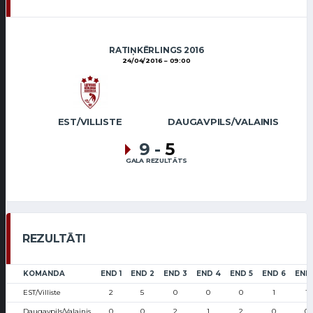
RATIŅKĒRLINGS 2016
24/04/2016
09:00
EST/VILLISTE
DAUGAVPILS/VALAINIS
9
-
5
GALA REZULTĀTS
REZULTĀTI
KOMANDA
END 1
END 2
END 3
END 4
END 5
END 6
END
EST/Villiste
2
5
0
0
0
1
1
Daugavpils/Valainis
0
0
2
1
2
0
0