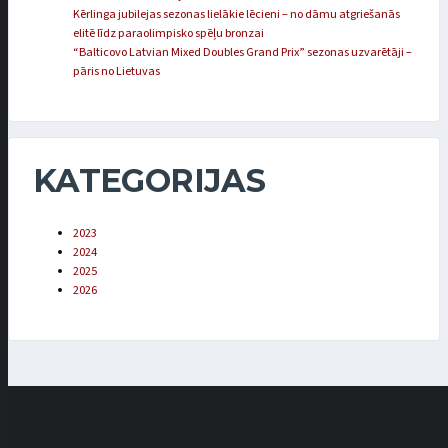
Kērlinga jubilejas sezonas lielākie lēcieni – no dāmu atgriešanās
elitē līdz paraolimpisko spēļu bronzai
“Balticovo Latvian Mixed Doubles Grand Prix” sezonas uzvarētāji –
pāris no Lietuvas
KATEGORIJAS
2023
2024
2025
2026