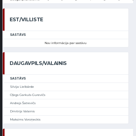
EST/VILLISTE
SASTĀVS
Nav informācija par sastāvu
DAUGAVPILS/VALAINIS
SASTĀVS
Silvija Lielbārde
Oļegs Garkuls-Gurevičs
Andrejs Šatrevičs
Dmitrijs Valainis
Maksims Voroņeckis