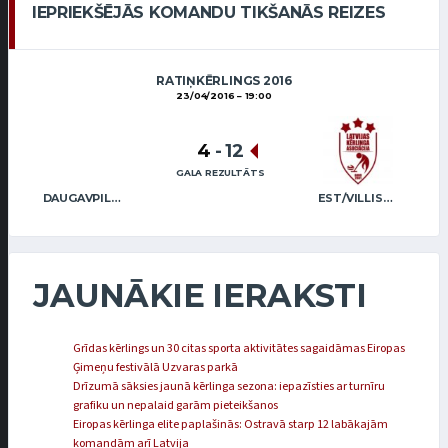
IEPRIEKŠĒJĀS KOMANDU TIKŠANĀS REIZES
RATIŅKĒRLINGS 2016
23/04/2016
19:00
4
-
12
GALA REZULTĀTS
DAUGAVPILS/VALAINIS
EST/VILLISTE
JAUNĀKIE IERAKSTI
Grīdas kērlings un 30 citas sporta aktivitātes sagaidāmas Eiropas
Ģimeņu festivālā Uzvaras parkā
Drīzumā sāksies jaunā kērlinga sezona: iepazīsties ar turnīru
grafiku un nepalaid garām pieteikšanos
Eiropas kērlinga elite paplašinās: Ostravā starp 12 labākajām
komandām arī Latvija