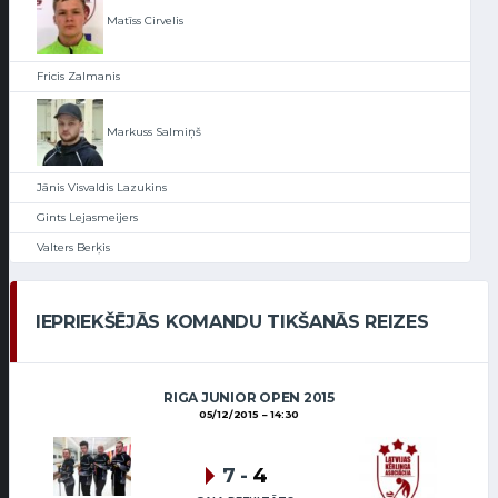
Matīss Cirvelis
Fricis Zalmanis
Markuss Salmiņš
Jānis Visvaldis Lazukins
Gints Lejasmeijers
Valters Berķis
IEPRIEKŠĒJĀS KOMANDU TIKŠANĀS REIZES
RIGA JUNIOR OPEN 2015
05/12/2015
14:30
7
-
4