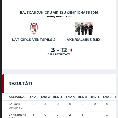
BALTIJAS JUNIORU VĪRIEŠU ČEMPIONĀTS 2016
30/04/2016
13:30
LAT GIRLS VENTSPILS 2
VKK/SALMIŅŠ (MIX)
3
-
12
GALA REZULTĀTS
REZULTĀTI
KOMANDA
END 1
END 2
END 3
END 4
END 5
END 6
END 7
S
LAT girls
0
3
0
0
0
0
0
Ventspils 2
VKK/Salmiņš
1
0
2
2
3
1
3