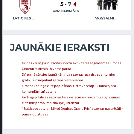
5
-
7
GALA REZULTĀTS
LAT GIRLS VENTSPILS 2
VKK/SALMIŅŠ (MIX)
JAUNĀKIE IERAKSTI
Grīdas kērlings un 30 citas sporta aktivitātes sagaidāmas Eiropas
Ģimeņu festivālā Uzvaras parkā
Drīzumā sāksies jaunā kērlinga sezona: iepazīsties ar turnīru
grafiku un nepalaid garām pieteikšanos
Eiropas kērlinga elite paplašinās: Ostravā starp 12 labākajām
komandām arī Latvija
Kērlinga jubilejas sezonas lielākie lēcieni – no dāmu atgriešanās
elitē līdz paraolimpisko spēļu bronzai
“Balticovo Latvian Mixed Doubles Grand Prix” sezonas uzvarētāji –
pāris no Lietuvas