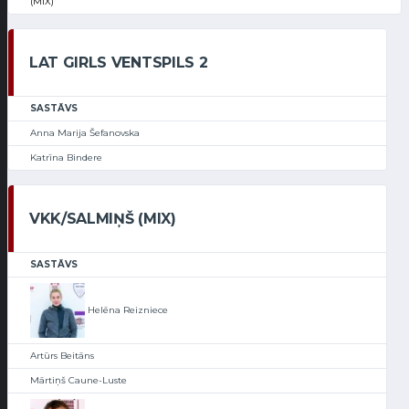
(MIX)
LAT GIRLS VENTSPILS 2
SASTĀVS
Anna Marija Šefanovska
Katrīna Bindere
VKK/SALMIŅŠ (MIX)
SASTĀVS
Helēna Reizniece
Artūrs Beitāns
Mārtiņš Caune-Luste