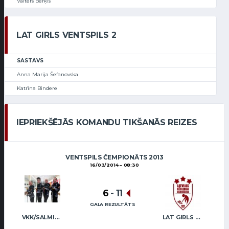
Valters Berķis
LAT GIRLS VENTSPILS 2
SASTĀVS
Anna Marija Šefanovska
Katrīna Bindere
IEPRIEKŠĒJĀS KOMANDU TIKŠANĀS REIZES
VENTSPILS ČEMPIONĀTS 2013
16/03/2014
08:30
6
-
11
GALA REZULTĀTS
VKK/SALMIŅŠ (MIX)
LAT GIRLS VENTSPILS 2