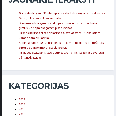
Grīdas kērlings un 30 citas sporta aktivitātes sagaidāmas Eiropas
Ģimeņu festivālā Uzvaras parkā
Drīzumā sāksies jaunā kērlinga sezona: iepazīsties ar turnīru
grafiku un nepalaid garām pieteikšanos
Eiropas kērlinga elite paplašinās: Ostravā starp 12 labākajām
komandām arī Latvija
Kērlinga jubilejas sezonas lielākie lēcieni – no dāmu atgriešanās
elitē līdz paraolimpisko spēļu bronzai
“Balticovo Latvian Mixed Doubles Grand Prix” sezonas uzvarētāji –
pāris no Lietuvas
KATEGORIJAS
2023
2024
2025
2026