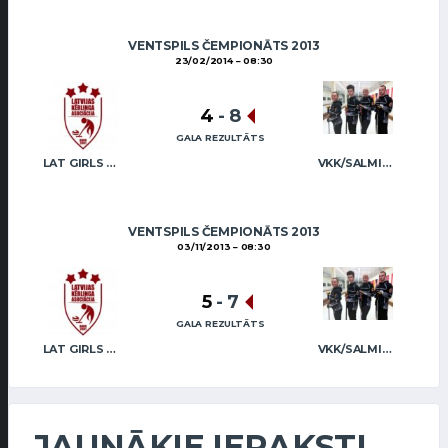
VENTSPILS ČEMPIONĀTS 2013
23/02/2014
08:30
4
-
8
GALA REZULTĀTS
LAT GIRLS VENTSPILS 2
VKK/SALMIŅŠ (MIX)
VENTSPILS ČEMPIONĀTS 2013
03/11/2013
08:30
5
-
7
GALA REZULTĀTS
LAT GIRLS VENTSPILS 2
VKK/SALMIŅŠ (MIX)
JAUNĀKIE IERAKSTI