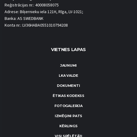
Reģistrācijas nr.: 40008058075
Adrese: Biķernieku iela 121H, Rīga, LV-1021;
Banka: AS SWEDBANK
Konta nr.: LV36HABA0551010794208
VIETNES LAPAS
JAUNUMI
LKA VALDE
DOKUMENTI
ĒTIKAS KODEKSS
FOTOGALERIJA
IZMĒĢINI PATS
KĒRLINGS
VISI SPĒLĒTĀJI