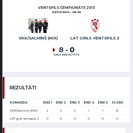
VENTSPILS ČEMPIONĀTS 2013
23/03/2014
08:30
VKK/SALMIŅŠ (MIX)
LAT GIRLS VENTSPILS 2
8
-
0
GALA REZULTĀTS
REZULTĀTI
KOMANDA
END 1
END 2
END 3
END 4
END 5
SCORE
VKK/Salmiņš (MIX)
2
2
2
1
1
8
LAT girls Ventspils 2
0
0
0
0
0
0