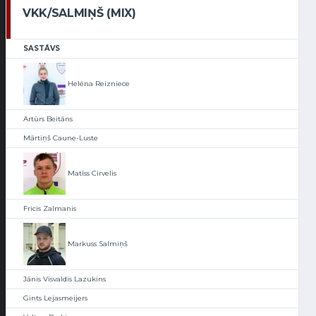
VKK/SALMIŅŠ (MIX)
SASTĀVS
Helēna Reizniece
Artūrs Beitāns
Mārtiņš Caune-Luste
Matīss Cirvelis
Fricis Zalmanis
Markuss Salmiņš
Jānis Visvaldis Lazukins
Gints Lejasmeijers