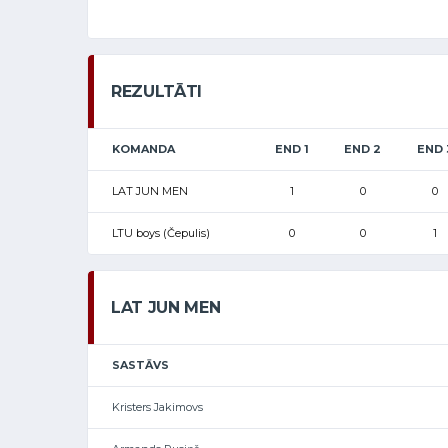
REZULTĀTI
KOMANDA
END 1
END 2
END 
LAT JUN MEN
1
0
0
LTU boys (Čepulis)
0
0
1
LAT JUN MEN
SASTĀVS
Kristers Jakimovs