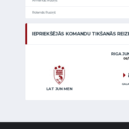
Armands Rusiņš
Rolands Rusiņš
IEPRIEKŠĒJĀS KOMANDU TIKŠANĀS REIZ
RIGA JU
06/
GALA
LAT JUN MEN