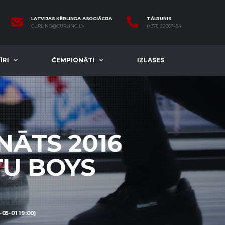
LATVIJAS KĒRLINGA ASOCIĀCIJA
TĀLRUNIS
CURLING@CURLING.LV
(+371) 22067454
ĪRI
ČEMPIONĀTI
IZLASES
NĀTS 2016
TU BOYS
5-01 19:00)