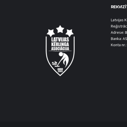
REKVIZĪ
Latvijas K
Reģistrāc
Adrese: B
Banka: A
Konta nr