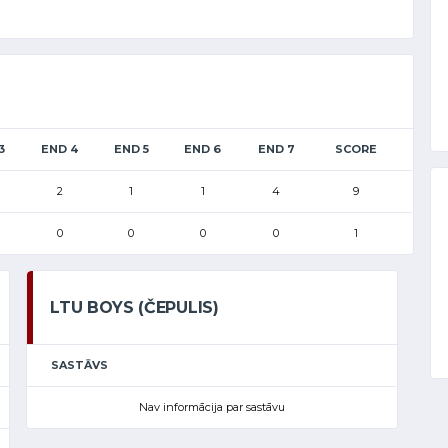
3
END 4
END 5
END 6
END 7
SCORE
2
1
1
4
9
0
0
0
0
1
LTU BOYS (ČEPULIS)
SASTĀVS
Nav informācija par sastāvu