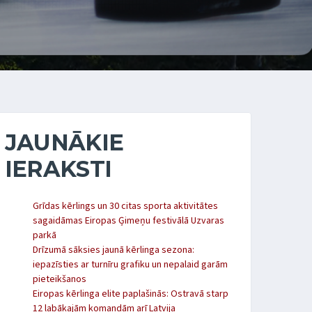
JAUNĀKIE
IERAKSTI
Grīdas kērlings un 30 citas sporta aktivitātes
sagaidāmas Eiropas Ģimeņu festivālā Uzvaras
parkā
Drīzumā sāksies jaunā kērlinga sezona:
iepazīsties ar turnīru grafiku un nepalaid garām
pieteikšanos
Eiropas kērlinga elite paplašinās: Ostravā starp
12 labākajām komandām arī Latvija