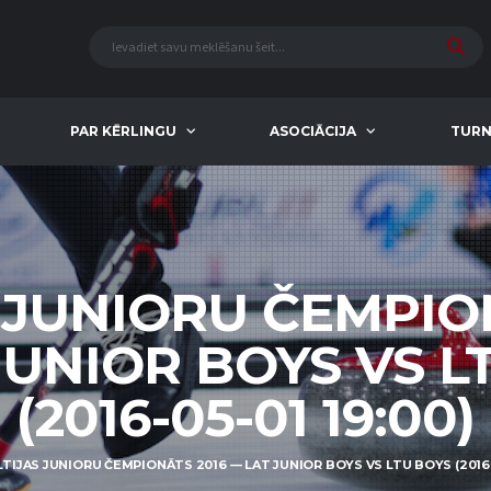
PAR KĒRLINGU
ASOCIĀCIJA
TURN
 JUNIORU ČEMPIO
JUNIOR BOYS VS L
(2016-05-01 19:00)
TIJAS JUNIORU ČEMPIONĀTS 2016 — LAT JUNIOR BOYS VS LTU BOYS (2016-0