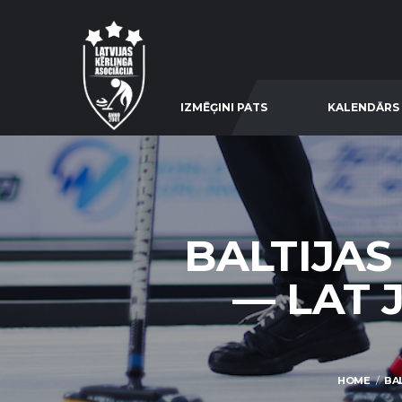
IZMĒĢINI PATS
KALENDĀRS
BALTIJAS
— LAT 
HOME
BAL