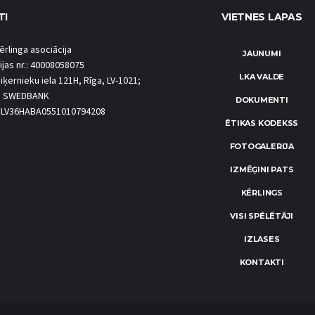
TI
VIETNES LAPAS
ērlinga asociācija
JAUNUMI
ijas nr.: 40008058075
LKA VALDE
iķernieku iela 121H, Rīga, LV-1021;
S SWEDBANK
DOKUMENTI
.: LV36HABA0551010794208
ĒTIKAS KODEKSS
FOTOGALERIJA
IZMĒĢINI PATS
KĒRLINGS
VISI SPĒLĒTĀJI
IZLASES
KONTAKTI