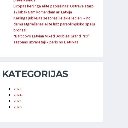
pieteikšanos
Eiropas kērlinga elite paplašinās: Ostravā starp
12 labākajām komandām arī Latvija
Kērlinga jubilejas sezonas lielākie lēcieni – no
dāmu atgriešanās elitē līdz paraolimpisko spēļu
bronzai
“Balticovo Latvian Mixed Doubles Grand Prix”
sezonas uzvarētāji – pāris no Lietuvas
KATEGORIJAS
2023
2024
2025
2026