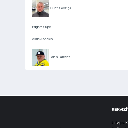
Guntis Roziņš
Edgars Supe
Aldis Abrickis
Jānis Laizāns
REKVIZĪ
Latvijas K