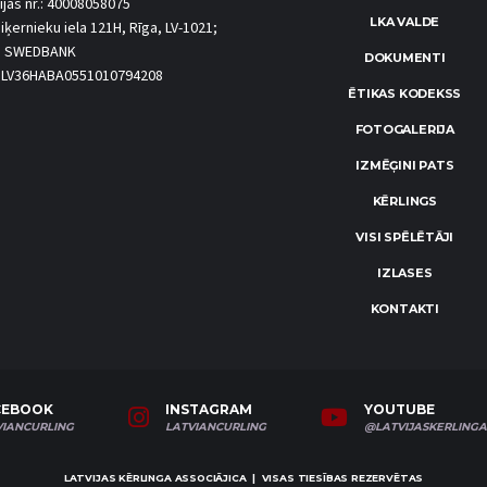
ijas nr.: 40008058075
LKA VALDE
iķernieku iela 121H, Rīga, LV-1021;
S SWEDBANK
DOKUMENTI
.: LV36HABA0551010794208
ĒTIKAS KODEKSS
FOTOGALERIJA
IZMĒĢINI PATS
KĒRLINGS
VISI SPĒLĒTĀJI
IZLASES
KONTAKTI
CEBOOK
INSTAGRAM
YOUTUBE
VIANCURLING
LATVIANCURLING
@LATVIJASKERLINGA
LATVIJAS KĒRLINGA ASSOCIĀJICA | VISAS TIESĪBAS REZERVĒTAS