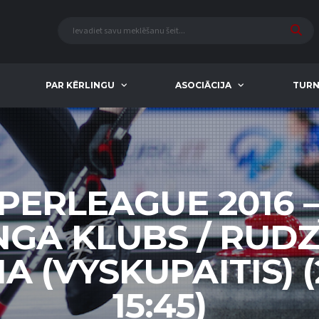
PAR KĒRLINGU
ASOCIĀCIJA
TURN
UPERLEAGUE 2016 
NGA KLUBS / RUDZĪ
A (VYSKUPAITIS) (2
15:45)