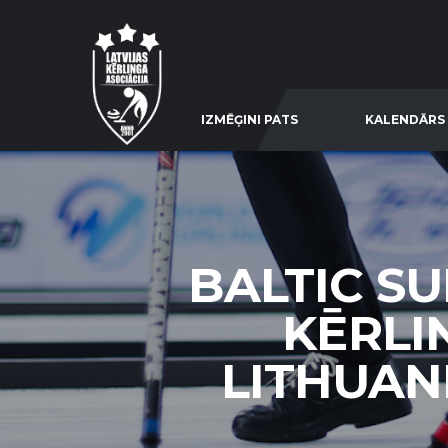
IZMĒĢINI PATS
KALENDĀRS
BALTIC S
KĒRLI
LITHUANI