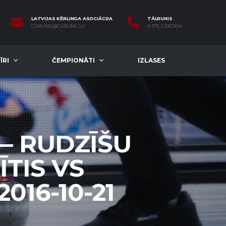
LATVIJAS KĒRLINGA ASOCIĀCIJA
TĀLRUNIS
CURLING@CURLING.LV
(+371) 22067454
ĪRI
ČEMPIONĀTI
IZLASES
— RUDZĪŠU
TIS VS
016-10-21