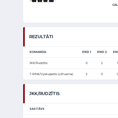
GAL
REZULTĀTI
KOMANDA
END 1
END 2
EN
JKK/Rudzītis
0
2
T-RINK/Vyskupaitis (Lithuania)
2
0
JKK/RUDZĪTIS
SASTĀVS