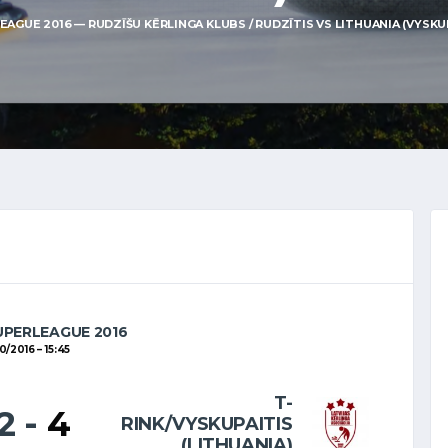
AGUE 2016 — RUDZĪŠU KĒRLINGA KLUBS / RUDZĪTIS VS LITHUANIA (VYSKUPAI
UPERLEAGUE 2016
10/2016
15:45
T-
12
-
4
RINK/VYSKUPAITIS
(LITHUANIA)