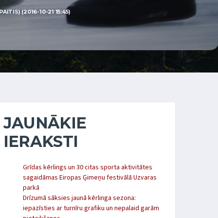
TIS) (2016-10-21 15:45)
JAUNĀKIE
IERAKSTI
Grīdas kērlings un 30 citas sporta aktivitātes
sagaidāmas Eiropas Ģimeņu festivālā Uzvaras
parkā
Drīzumā sāksies jaunā kērlinga sezona:
iepazīsties ar turnīru grafiku un nepalaid garām