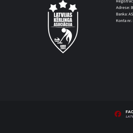
Reģistrāc
Adrese: B
Banka: A
Konta nr
FA
LAT