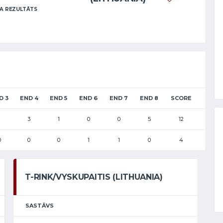
A REZULTĀTS
D 3
END 4
END 5
END 6
END 7
END 8
SCORE
1
3
1
0
0
5
12
0
0
0
1
1
0
4
T-RINK/VYSKUPAITIS (LITHUANIA)
SASTĀVS