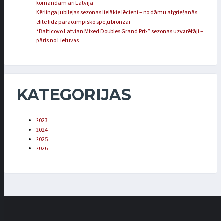
komandām arī Latvija
Kērlinga jubilejas sezonas lielākie lēcieni – no dāmu atgriešanās
elitē līdz paraolimpisko spēļu bronzai
“Balticovo Latvian Mixed Doubles Grand Prix” sezonas uzvarētāji –
pāris no Lietuvas
KATEGORIJAS
2023
2024
2025
2026