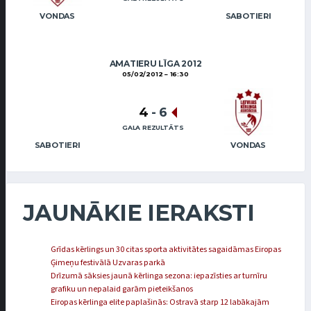
VONDAS
SABOTIERI
AMATIERU LĪGA 2012
05/02/2012
16:30
4
-
6
GALA REZULTĀTS
SABOTIERI
VONDAS
JAUNĀKIE IERAKSTI
Grīdas kērlings un 30 citas sporta aktivitātes sagaidāmas Eiropas
Ģimeņu festivālā Uzvaras parkā
Drīzumā sāksies jaunā kērlinga sezona: iepazīsties ar turnīru
grafiku un nepalaid garām pieteikšanos
Eiropas kērlinga elite paplašinās: Ostravā starp 12 labākajām