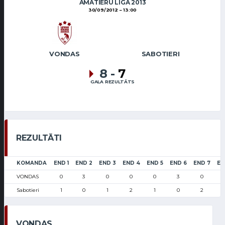
AMATIERU LĪGA 2013
30/09/2012
13:00
VONDAS
SABOTIERI
8
-
7
GALA REZULTĀTS
REZULTĀTI
KOMANDA
END 1
END 2
END 3
END 4
END 5
END 6
END 7
EN
VONDAS
0
3
0
0
0
3
0
Sabotieri
1
0
1
2
1
0
2
VONDAS