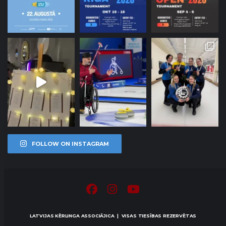
FOLLOW ON INSTAGRAM
LATVIJAS KĒRLINGA ASSOCIĀJICA | VISAS TIESĪBAS REZERVĒTAS