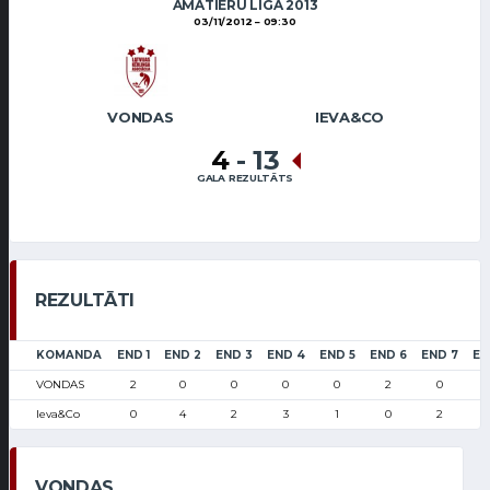
AMATIERU LĪGA 2013
03/11/2012
09:30
VONDAS
IEVA&CO
4
-
13
GALA REZULTĀTS
REZULTĀTI
KOMANDA
END 1
END 2
END 3
END 4
END 5
END 6
END 7
EN
VONDAS
2
0
0
0
0
2
0
Ieva&Co
0
4
2
3
1
0
2
VONDAS