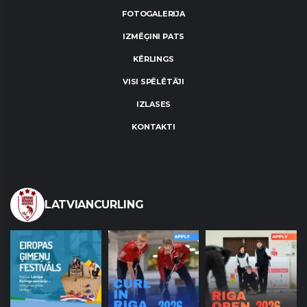
FOTOGALERIJA
IZMĒĢINI PATS
KĒRLINGS
VISI SPĒLĒTĀJI
IZLASES
KONTAKTI
LATVIANCURLING