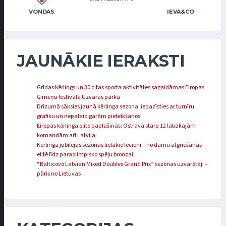
VONDAS
IEVA&CO
JAUNĀKIE IERAKSTI
Grīdas kērlings un 30 citas sporta aktivitātes sagaidāmas Eiropas
Ģimeņu festivālā Uzvaras parkā
Drīzumā sāksies jaunā kērlinga sezona: iepazīsties ar turnīru
grafiku un nepalaid garām pieteikšanos
Eiropas kērlinga elite paplašinās: Ostravā starp 12 labākajām
komandām arī Latvija
Kērlinga jubilejas sezonas lielākie lēcieni – no dāmu atgriešanās
elitē līdz paraolimpisko spēļu bronzai
“Balticovo Latvian Mixed Doubles Grand Prix” sezonas uzvarētāji –
pāris no Lietuvas