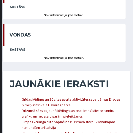
SASTĀVS
Nav informācija par sastāvu
VONDAS
SASTĀVS
Nav informācija par sastāvu
JAUNĀKIE IERAKSTI
Grīdas kērlings un 30 citas sporta aktivitātes sagaidāmas Eiropas
Ģimeņu festivālā Uzvaras parkā
Drīzumā sāksies jaunā kērlinga sezona: iepazīsties ar turnīru
grafiku un nepalaid garām pieteikšanos
Eiropas kērlinga elite paplašinās: Ostravā starp 12 labākajām
komandām arī Latvija