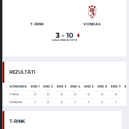
T-RINK
VONDAS
3
-
10
GALA REZULTĀTS
REZULTĀTI
KOMANDA
END 1
END 2
END 3
END 4
END 5
END 6
END 7
EN
T-Rink
0
0
0
0
0
0
0
VONDAS
1
2
2
1
1
2
1
T-RINK