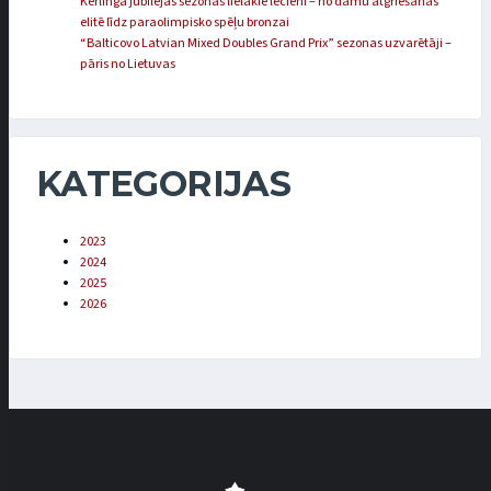
Kērlinga jubilejas sezonas lielākie lēcieni – no dāmu atgriešanās
elitē līdz paraolimpisko spēļu bronzai
“Balticovo Latvian Mixed Doubles Grand Prix” sezonas uzvarētāji –
pāris no Lietuvas
KATEGORIJAS
2023
2024
2025
2026