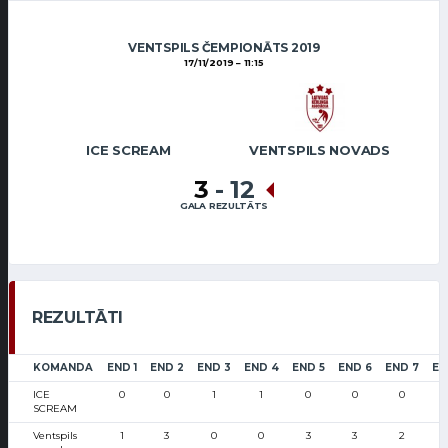
VENTSPILS ČEMPIONĀTS 2019
17/11/2019
11:15
ICE SCREAM
VENTSPILS NOVADS
3
-
12
GALA REZULTĀTS
REZULTĀTI
KOMANDA
END 1
END 2
END 3
END 4
END 5
END 6
END 7
EN
ICE
0
0
1
1
0
0
0
SCREAM
Ventspils
1
3
0
0
3
3
2