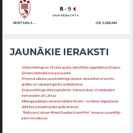
8
-
9
GALA REZULTĀTS
VENTSPILS NOVADS
ICE SCREAM
JAUNĀKIE IERAKSTI
Grīdas kērlings un 30 citas sporta aktivitātes sagaidāmas Eiropas
Ģimeņu festivālā Uzvaras parkā
Drīzumā sāksies jaunā kērlinga sezona: iepazīsties ar turnīru
grafiku un nepalaid garām pieteikšanos
Eiropas kērlinga elite paplašinās: Ostravā starp 12 labākajām
komandām arī Latvija
Kērlinga jubilejas sezonas lielākie lēcieni – no dāmu atgriešanās
elitē līdz paraolimpisko spēļu bronzai
“Balticovo Latvian Mixed Doubles Grand Prix” sezonas uzvarētāji –
pāris no Lietuvas