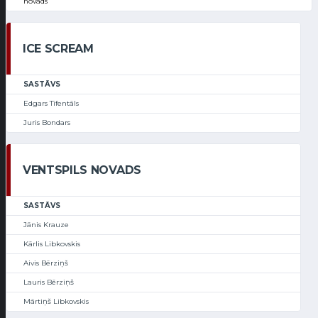
novads
ICE SCREAM
SASTĀVS
Edgars Tīfentāls
Juris Bondars
VENTSPILS NOVADS
SASTĀVS
Jānis Krauze
Kārlis Libkovskis
Aivis Bērziņš
Lauris Bērziņš
Mārtiņš Libkovskis