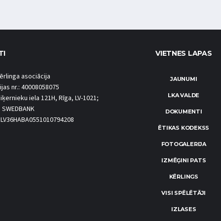
TI
VIETNES LAPAS
ērlinga asociācija
JAUNUMI
ijas nr.: 40008058075
LKA VALDE
iķernieku iela 121H, Rīga, LV-1021;
S SWEDBANK
DOKUMENTI
.: LV36HABA0551010794208
ĒTIKAS KODEKSS
FOTOGALERIJA
IZMĒĢINI PATS
KĒRLINGS
VISI SPĒLĒTĀJI
IZLASES