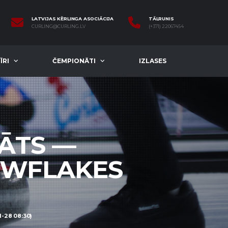
LATVIJAS KĒRLINGA ASOCIĀCIJA
TĀLRUNIS
CURLING@CURLING.LV
(+371) 22067454
ĪRI
ČEMPIONĀTI
IZLASES
NĀTS —
OWFLAKES
-28 08:30)