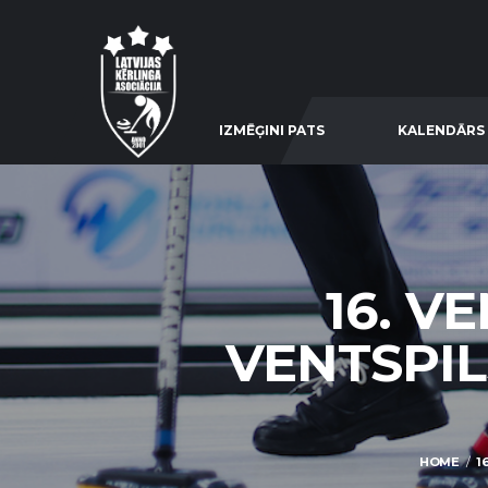
IZMĒĢINI PATS
KALENDĀRS
16. V
VENTSPI
HOME
1