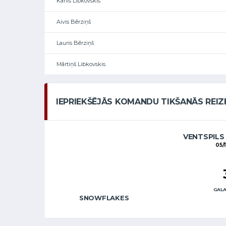
Kārlis Libkovskis
Aivis Bērziņš
Lauris Bērziņš
Mārtiņš Libkovskis
IEPRIEKŠĒJĀS KOMANDU TIKŠANĀS REIZ
VENTSPILS
05/1
GALA
SNOWFLAKES