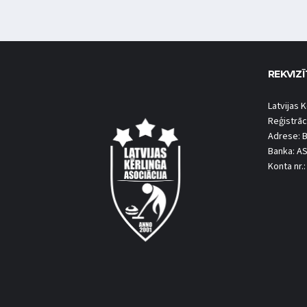
REKVIZĪ
Latvijas K
Reģistrāc
Adrese: B
Banka: A
Konta nr