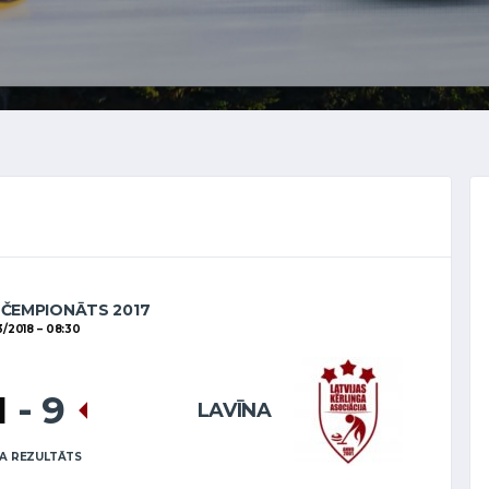
 ČEMPIONĀTS 2017
3/2018
08:30
1
-
9
LAVĪNA
A REZULTĀTS