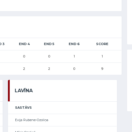
D 3
END 4
END 5
END 6
SCORE
0
0
1
1
2
2
0
9
LAVĪNA
SASTĀVS
Evija Rubene-Ozoliņa