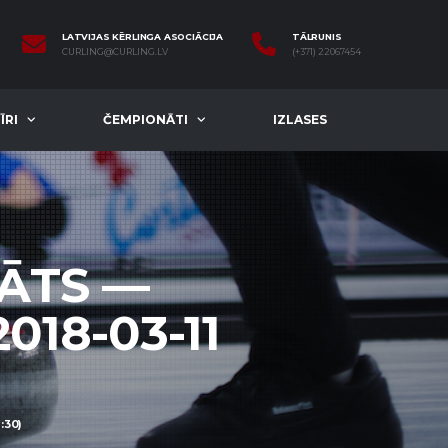
LATVIJAS KĒRLINGA ASOCIĀCIJA
TĀLRUNIS
CURLING@CURLING.LV
(+371) 22067454
ĪRI
ČEMPIONĀTI
IZLASES
NĀTS —
18-03-11
:30)