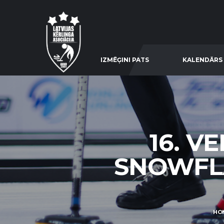
IZMĒĢINI PATS
KALENDĀRS
16. V
SNOWFLA
HO