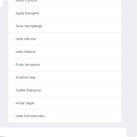
Māris Ozoliņš
Agita Baņģere
Silva Veinsberga
Iveta Ķēniņa
Iveta Medne
Evita Vangrava
Kristīne Irbe
Judīte Matisone
Anda Segle
Iveta Konošonoka