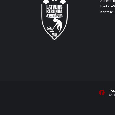
Adrese: B
Banka: A
Konta nr
FA
LAT