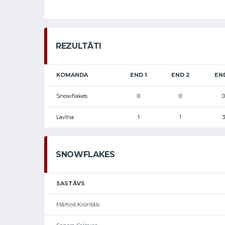
REZULTĀTI
KOMANDA
END 1
END 2
EN
Snowflakes
0
0
0
Lavīna
1
1
3
SNOWFLAKES
SASTĀVS
Mārtiņš Krontāls