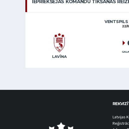
IEPRIEKŠĒJĀS KOMANDU TIKŠANĀS REIZ
VENTSPILS
22/1
GALA
LAVĪNA
REKVIZĪ
Latvijas K
Reģistrāc