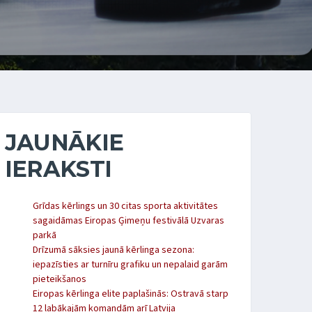
JAUNĀKIE
IERAKSTI
Grīdas kērlings un 30 citas sporta aktivitātes
sagaidāmas Eiropas Ģimeņu festivālā Uzvaras
parkā
Drīzumā sāksies jaunā kērlinga sezona:
iepazīsties ar turnīru grafiku un nepalaid garām
pieteikšanos
Eiropas kērlinga elite paplašinās: Ostravā starp
12 labākajām komandām arī Latvija