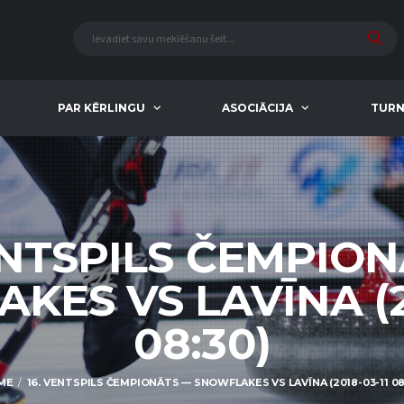
PAR KĒRLINGU
ASOCIĀCIJA
TURN
ENTSPILS ČEMPIO
KES VS LAVĪNA (20
08:30)
ME
16. VENTSPILS ČEMPIONĀTS — SNOWFLAKES VS LAVĪNA (2018-03-11 08