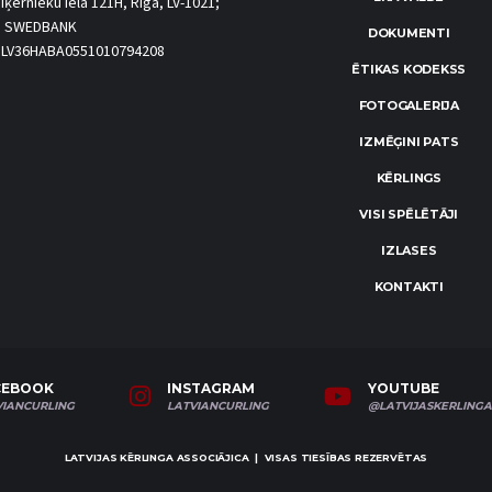
iķernieku iela 121H, Rīga, LV-1021;
S SWEDBANK
DOKUMENTI
.: LV36HABA0551010794208
ĒTIKAS KODEKSS
FOTOGALERIJA
IZMĒĢINI PATS
KĒRLINGS
VISI SPĒLĒTĀJI
IZLASES
KONTAKTI
CEBOOK
INSTAGRAM
YOUTUBE
VIANCURLING
LATVIANCURLING
@LATVIJASKERLINGA
LATVIJAS KĒRLINGA ASSOCIĀJICA | VISAS TIESĪBAS REZERVĒTAS