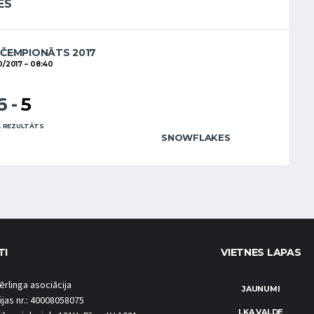
ES
 ČEMPIONĀTS 2017
0/2017
08:40
6
-
5
 REZULTĀTS
SNOWFLAKES
TI
VIETNES LAPAS
ērlinga asociācija
JAUNUMI
ijas nr.: 40008058075
LKA VALDE