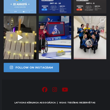
FOLLOW ON INSTAGRAM
LATVIJAS KĒRLINGA ASSOCIĀJICA | VISAS TIESĪBAS REZERVĒTAS