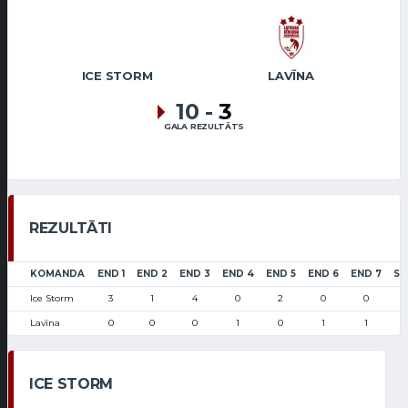
ICE STORM
LAVĪNA
10
-
3
GALA REZULTĀTS
REZULTĀTI
KOMANDA
END 1
END 2
END 3
END 4
END 5
END 6
END 7
SC
Ice Storm
3
1
4
0
2
0
0
Lavīna
0
0
0
1
0
1
1
ICE STORM