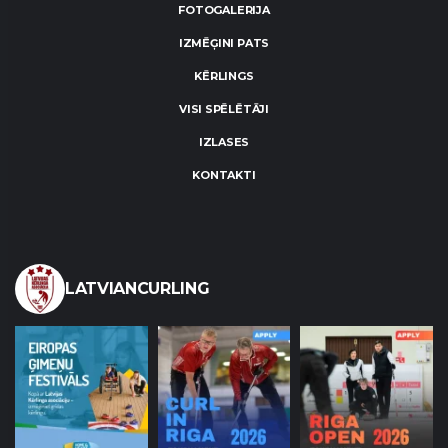
FOTOGALERIJA
IZMĒĢINI PATS
KĒRLINGS
VISI SPĒLĒTĀJI
IZLASES
KONTAKTI
LATVIANCURLING