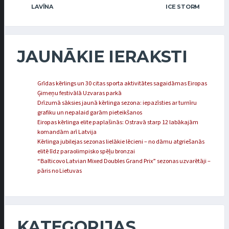
LAVĪNA
ICE STORM
JAUNĀKIE IERAKSTI
Grīdas kērlings un 30 citas sporta aktivitātes sagaidāmas Eiropas
Ģimeņu festivālā Uzvaras parkā
Drīzumā sāksies jaunā kērlinga sezona: iepazīsties ar turnīru
grafiku un nepalaid garām pieteikšanos
Eiropas kērlinga elite paplašinās: Ostravā starp 12 labākajām
komandām arī Latvija
Kērlinga jubilejas sezonas lielākie lēcieni – no dāmu atgriešanās
elitē līdz paraolimpisko spēļu bronzai
“Balticovo Latvian Mixed Doubles Grand Prix” sezonas uzvarētāji –
pāris no Lietuvas
KATEGORIJAS