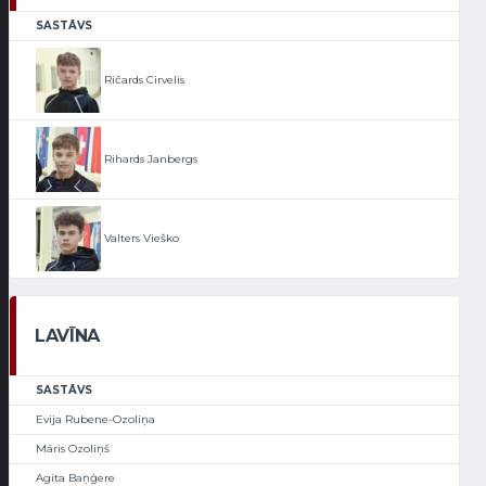
SASTĀVS
Ričards Cirvelis
Rihards Janbergs
Valters Vieško
LAVĪNA
SASTĀVS
Evija Rubene-Ozoliņa
Māris Ozoliņš
Agita Baņģere