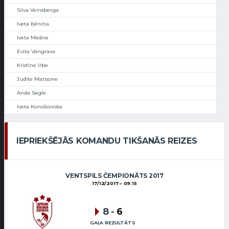
Silva Veinsberga
Iveta Ķēniņa
Iveta Medne
Evita Vangrava
Kristīne Irbe
Judīte Matisone
Anda Segle
Iveta Konošonoka
IEPRIEKŠĒJĀS KOMANDU TIKŠANĀS REIZES
VENTSPILS ČEMPIONĀTS 2017
17/12/2017
09:15
8
-
6
GALA REZULTĀTS