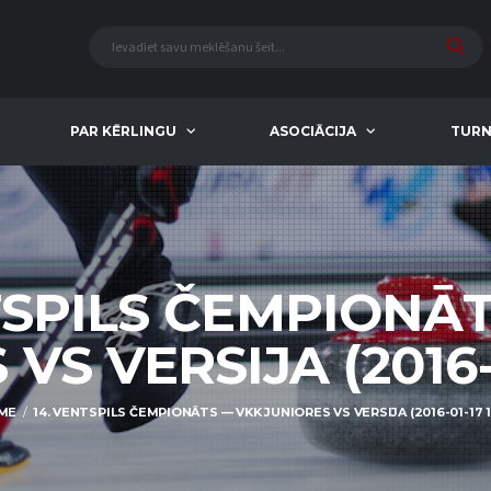
PAR KĒRLINGU
ASOCIĀCIJA
TURN
TSPILS ČEMPIONĀ
VS VERSIJA (2016-01
ME
14. VENTSPILS ČEMPIONĀTS — VKK JUNIORES VS VERSIJA (2016-01-17 11