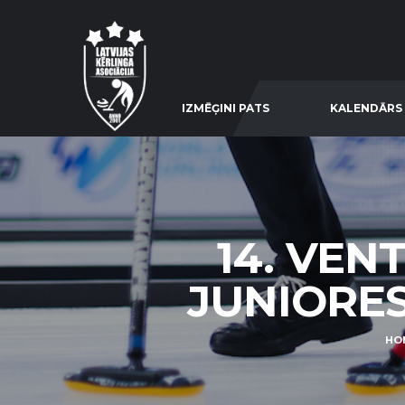
IZMĒĢINI PATS
KALENDĀRS
14. VEN
JUNIORES 
HO