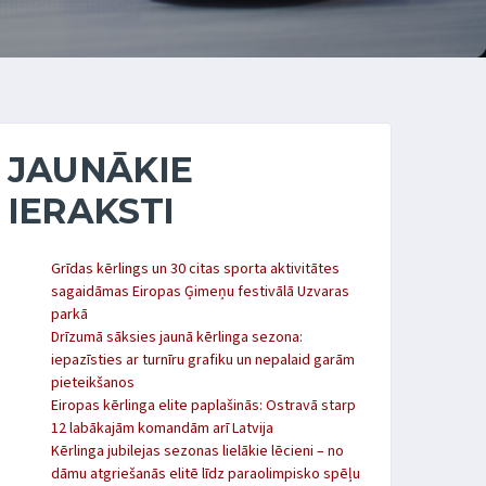
JAUNĀKIE
IERAKSTI
Grīdas kērlings un 30 citas sporta aktivitātes
sagaidāmas Eiropas Ģimeņu festivālā Uzvaras
parkā
Drīzumā sāksies jaunā kērlinga sezona:
iepazīsties ar turnīru grafiku un nepalaid garām
pieteikšanos
Eiropas kērlinga elite paplašinās: Ostravā starp
12 labākajām komandām arī Latvija
Kērlinga jubilejas sezonas lielākie lēcieni – no
dāmu atgriešanās elitē līdz paraolimpisko spēļu