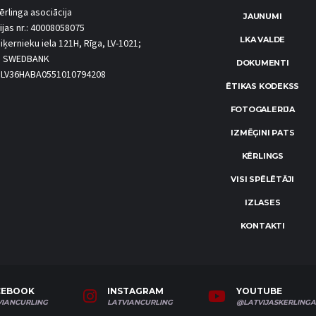
ērlinga asociācija
JAUNUMI
ijas nr.: 40008058075
LKA VALDE
iķernieku iela 121H, Rīga, LV-1021;
S SWEDBANK
DOKUMENTI
.: LV36HABA0551010794208
ĒTIKAS KODEKSS
FOTOGALERIJA
IZMĒĢINI PATS
KĒRLINGS
VISI SPĒLĒTĀJI
IZLASES
KONTAKTI
CEBOOK
INSTAGRAM
YOUTUBE
VIANCURLING
LATVIANCURLING
@LATVIJASKERLINGA