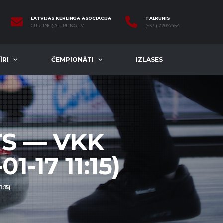
LATVIJAS KĒRLINGA ASOCIĀCIJA
TĀLRUNIS
CURLING@CURLING.LV
(+371) 22067454
ĪRI
ČEMPIONĀTI
IZLASES
TS — VKK
-17 11:15)
:15)