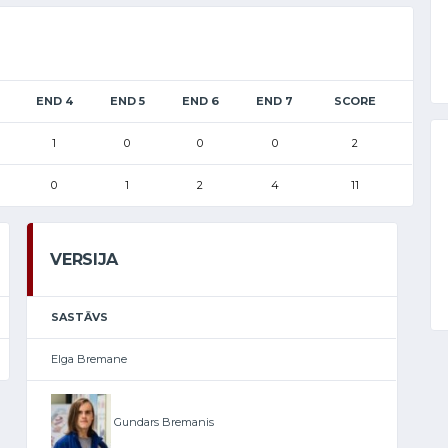
END 4
END 5
END 6
END 7
SCORE
1
0
0
0
2
0
1
2
4
11
VERSIJA
SASTĀVS
Elga Bremane
Gundars Bremanis