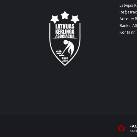
Latvijas K
Reģistrāc
Adrese: B
Banka: A
Konta nr
FA
LAT