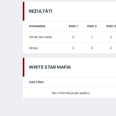
REZULTĀTI
KOMANDA
END 1
END 2
END 3
White Star Mafia
0
1
0
Versija
2
0
2
WHITE STAR MAFIA
SASTĀVS
Nav informācija par sastāvu