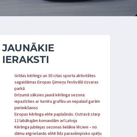
JAUNĀKIE
IERAKSTI
Grīdas kērlings un 30 citas sporta aktivitātes
sagaidāmas Eiropas Ģimeņu festivālā Uzvaras
parkā
Drīzumā sāksies jaunā kērlinga sezona:
iepazīsties ar turnīru grafiku un nepalaid garām
pieteikšanos
Eiropas kērlinga elite paplašinās: Ostravā starp
12 labākajām komandām arī Latvija
Kērlinga jubilejas sezonas lielākie lēcieni – no
dāmu atgriešanās elitē līdz paraolimpisko spēļu