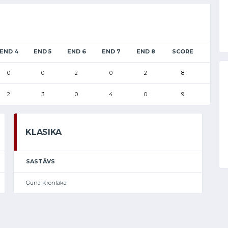
END 4
END 5
END 6
END 7
END 8
SCORE
0
0
2
0
2
8
2
3
0
4
0
9
KLASIKA
SASTĀVS
Guna Kronlaka