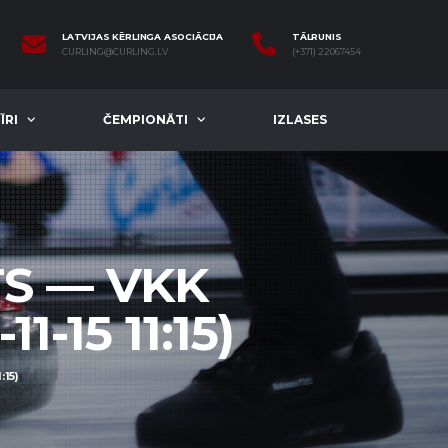
LATVIJAS KĒRLINGA ASOCIĀCIJA
TĀLRUNIS
CURLING@CURLING.LV
(+371) 22067454
ĪRI
ČEMPIONĀTI
IZLASES
TS — VKK
-15 11:15)
15)