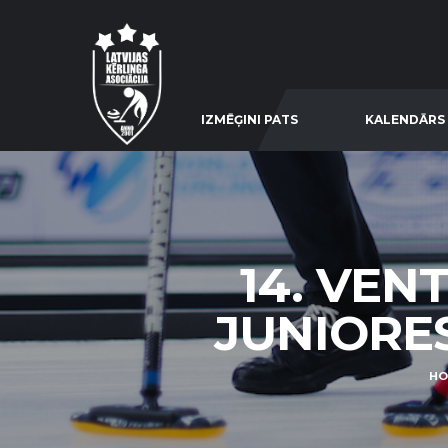
IZMĒĢINI PATS
KALENDĀRS
14. VEN
JUNIORES 
HO