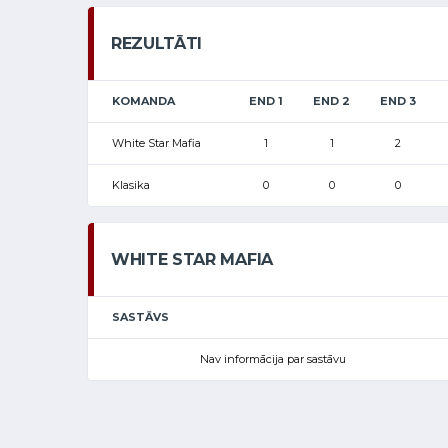
REZULTĀTI
KOMANDA
END 1
END 2
END 3
White Star Mafia
1
1
2
Klasika
0
0
0
WHITE STAR MAFIA
SASTĀVS
Nav informācija par sastāvu