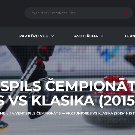
PAR KĒRLINGU
ASOCIĀCIJA
TURN
TSPILS ČEMPIONĀ
VS KLASIKA (2015-11
ME
14. VENTSPILS ČEMPIONĀTS — VKK JUNIORES VS KLASIKA (2015-11-15 11: