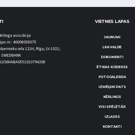
TI
VIETNES LAPAS
ērlinga asociācija
JAUNUMI
ijas nr.: 40008058075
LKA VALDE
iķernieku iela 121H, Rīga, LV-1021;
S SWEDBANK
DOKUMENTI
.: LV36HABA0551010794208
ĒTIKAS KODEKSS
FOTOGALERIJA
IZMĒĢINI PATS
KĒRLINGS
VISI SPĒLĒTĀJI
IZLASES
KONTAKTI