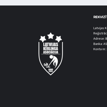
REKVIZĪ
Latvijas K
Reģistrāc
Adrese: B
Banka: A
Konta nr