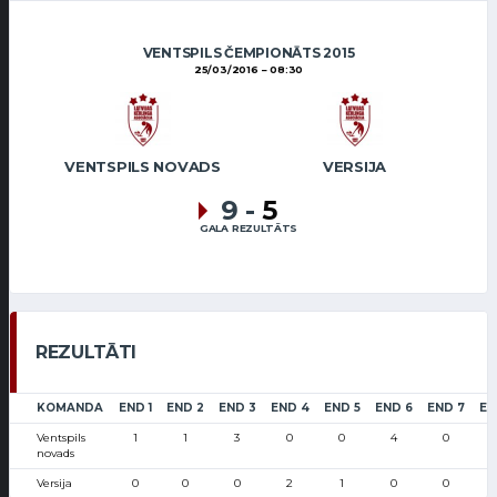
VENTSPILS ČEMPIONĀTS 2015
25/03/2016
08:30
VENTSPILS NOVADS
VERSIJA
9
-
5
GALA REZULTĀTS
REZULTĀTI
KOMANDA
END 1
END 2
END 3
END 4
END 5
END 6
END 7
EN
Ventspils
1
1
3
0
0
4
0
novads
Versija
0
0
0
2
1
0
0