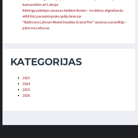
komandām arī Latvija
Kērlinga jubilejas sezonas lielākie lēcieni – no dāmu atgriešanās
elitē līdz paraolimpisko spēļu bronzai
“Balticovo Latvian Mixed Doubles Grand Prix” sezonas uzvarētāji –
pāris no Lietuvas
KATEGORIJAS
2023
2024
2025
2026