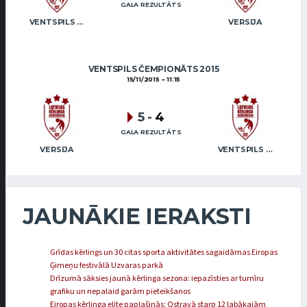
GALA REZULTĀTS
VENTSPILS NOVADS
VERSIJA
VENTSPILS ČEMPIONĀTS 2015
15/11/2015
11:15
5
-
4
GALA REZULTĀTS
VERSIJA
VENTSPILS NOVADS
JAUNĀKIE IERAKSTI
Grīdas kērlings un 30 citas sporta aktivitātes sagaidāmas Eiropas
Ģimeņu festivālā Uzvaras parkā
Drīzumā sāksies jaunā kērlinga sezona: iepazīsties ar turnīru
grafiku un nepalaid garām pieteikšanos
Eiropas kērlinga elite paplašinās: Ostravā starp 12 labākajām