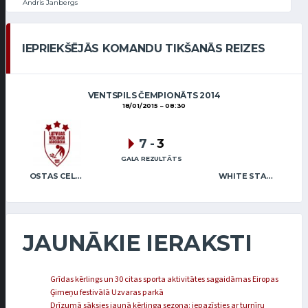
Andris Janbergs
IEPRIEKŠĒJĀS KOMANDU TIKŠANĀS REIZES
VENTSPILS ČEMPIONĀTS 2014
18/01/2015
08:30
7
-
3
GALA REZULTĀTS
OSTAS CELTNIEKS
WHITE STAR MAFIA
JAUNĀKIE IERAKSTI
Grīdas kērlings un 30 citas sporta aktivitātes sagaidāmas Eiropas
Ģimeņu festivālā Uzvaras parkā
Drīzumā sāksies jaunā kērlinga sezona: iepazīsties ar turnīru