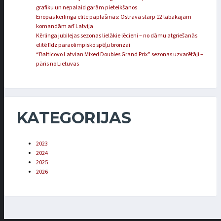
grafiku un nepalaid garām pieteikšanos
Eiropas kērlinga elite paplašinās: Ostravā starp 12 labākajām
komandām arī Latvija
Kērlinga jubilejas sezonas lielākie lēcieni – no dāmu atgriešanās
elitē līdz paraolimpisko spēļu bronzai
“Balticovo Latvian Mixed Doubles Grand Prix” sezonas uzvarētāji –
pāris no Lietuvas
KATEGORIJAS
2023
2024
2025
2026