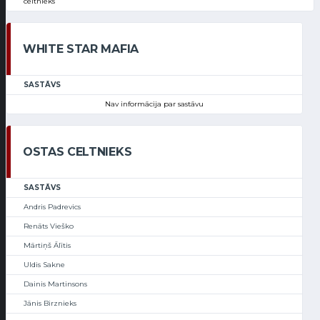
celtnieks
WHITE STAR MAFIA
SASTĀVS
Nav informācija par sastāvu
OSTAS CELTNIEKS
SASTĀVS
Andris Padrevics
Renāts Vieško
Mārtiņš Ālītis
Uldis Sakne
Dainis Martinsons
Jānis Birznieks