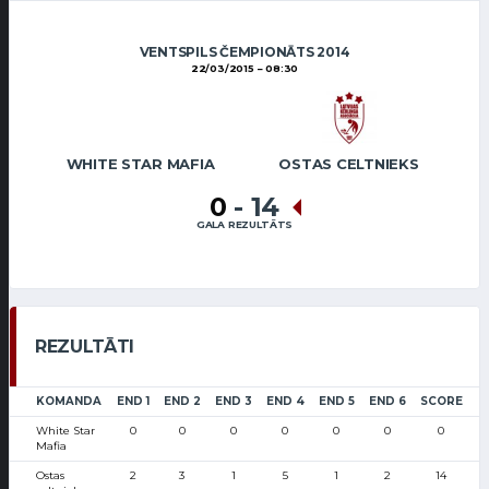
VENTSPILS ČEMPIONĀTS 2014
22/03/2015
08:30
WHITE STAR MAFIA
OSTAS CELTNIEKS
0
-
14
GALA REZULTĀTS
REZULTĀTI
KOMANDA
END 1
END 2
END 3
END 4
END 5
END 6
SCORE
White Star
0
0
0
0
0
0
0
Mafia
Ostas
2
3
1
5
1
2
14