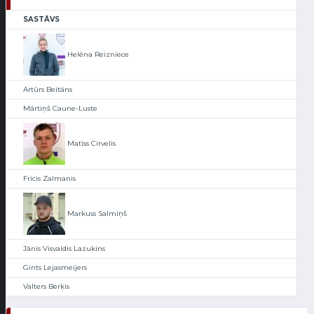
SASTĀVS
Helēna Reizniece
Artūrs Beitāns
Mārtiņš Caune-Luste
Matīss Cirvelis
Fricis Zalmanis
Markuss Salmiņš
Jānis Visvaldis Lazukins
Gints Lejasmeijers
Valters Berķis