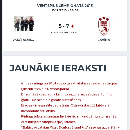
VENTSPILS ČEMPIONĀTS 2013
15/12/2013
08:30
5
-
7
GALA REZULTĀTS
VKK/SALMIŅŠ (MIX)
LAVĪNA
JAUNĀKIE IERAKSTI
Grīdas kērlings un 30 citas sporta aktivitātes sagaidāmas Eiropas
Ģimeņu festivālā Uzvaras parkā
Drīzumā sāksies jaunā kērlinga sezona: iepazīsties ar turnīru
grafiku un nepalaid garām pieteikšanos
Eiropas kērlinga elite paplašinās: Ostravā starp 12 labākajām
komandām arī Latvija
Kērlinga jubilejas sezonas lielākie lēcieni – no dāmu atgriešanās
elitē līdz paraolimpisko spēļu bronzai
“Balticovo Latvian Mixed Doubles Grand Prix” sezonas uzvarētāji –