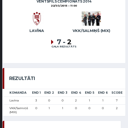
VENTSPILS ČEMPIONĀTS 2014
22/03/2015
11:00
LAVĪNA
VKK/SALMIŅŠ (MIX)
7
-
2
GALA REZULTĀTS
REZULTĀTI
KOMANDA
END 1
END 2
END 3
END 4
END 5
END 6
SCORE
Lavīna
3
0
0
2
1
1
7
VKK/Salmiņš
0
1
1
0
0
0
2
(MIX)