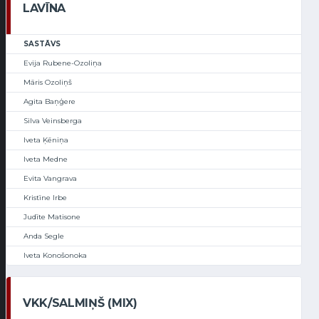
LAVĪNA
SASTĀVS
Evija Rubene-Ozoliņa
Māris Ozoliņš
Agita Baņģere
Silva Veinsberga
Iveta Ķēniņa
Iveta Medne
Evita Vangrava
Kristīne Irbe
Judīte Matisone
Anda Segle
Iveta Konošonoka
VKK/SALMIŅŠ (MIX)