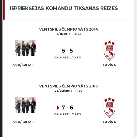
IEPRIEKŠĒJĀS KOMANDU TIKŠANĀS REIZES
VENTSPILS ČEMPIONĀTS 2014
16/11/2014
10:30
5
-
5
GALA REZULTĀTS
VKK/SALMIŅŠ (MIX)
LAVĪNA
VENTSPILS ČEMPIONĀTS 2013
23/02/2014
11:00
7
-
6
GALA REZULTĀTS
VKK/SALMIŅŠ (MIX)
LAVĪNA