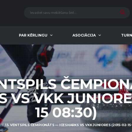
PAR KĒRLINGU
ASOCIĀCIJA
TURN
ENTSPILS ČEMPIO
 VS VKK JUNIORES
15 08:30)
E
13. VENTSPILS ČEMPIONĀTS — ICESHARKS VS VKK JUNIORES (2015-02-15 