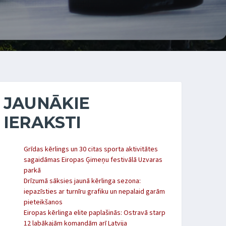
JAUNĀKIE
IERAKSTI
Grīdas kērlings un 30 citas sporta aktivitātes
sagaidāmas Eiropas Ģimeņu festivālā Uzvaras
parkā
Drīzumā sāksies jaunā kērlinga sezona:
iepazīsties ar turnīru grafiku un nepalaid garām
pieteikšanos
Eiropas kērlinga elite paplašinās: Ostravā starp
12 labākajām komandām arī Latvija