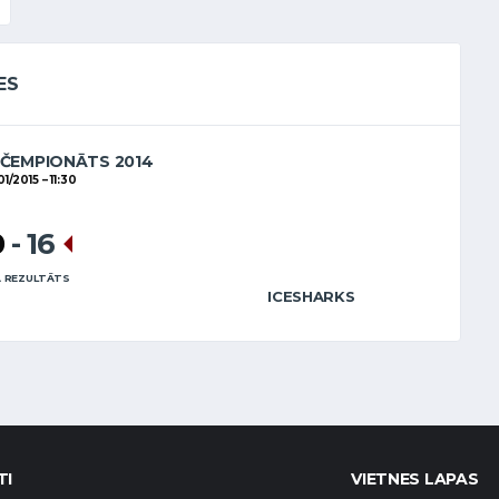
ES
 ČEMPIONĀTS 2014
01/2015
11:30
0
-
16
 REZULTĀTS
ICESHARKS
TI
VIETNES LAPAS