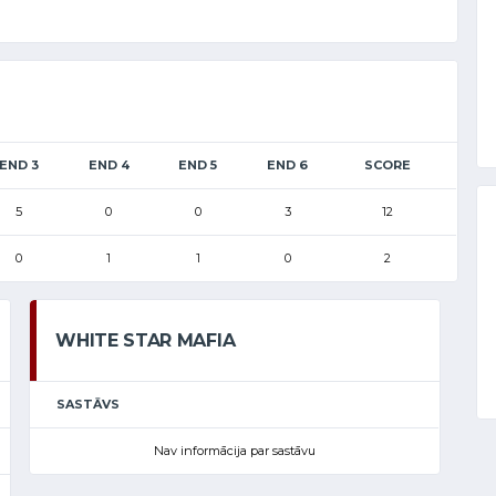
END 3
END 4
END 5
END 6
SCORE
5
0
0
3
12
0
1
1
0
2
WHITE STAR MAFIA
SASTĀVS
Nav informācija par sastāvu