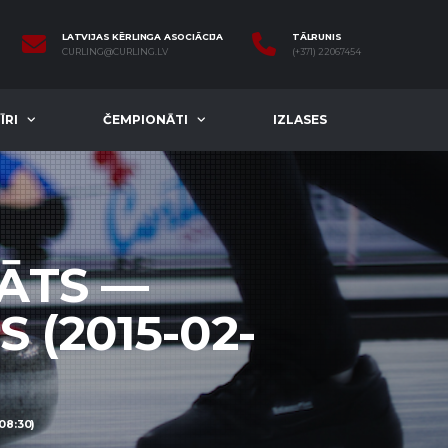
LATVIJAS KĒRLINGA ASOCIĀCIJA
TĀLRUNIS
CURLING@CURLING.LV
(+371) 22067454
ĪRI
ČEMPIONĀTI
IZLASES
NĀTS —
 (2015-02-
08:30)