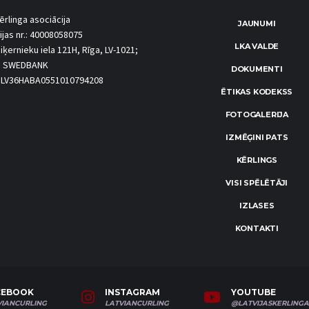
ērlinga asociācija
JAUNUMI
ijas nr.: 40008058075
LKA VALDE
iķernieku iela 121H, Rīga, LV-1021;
S SWEDBANK
DOKUMENTI
.: LV36HABA0551010794208
ĒTIKAS KODEKSS
FOTOGALERIJA
IZMĒĢINI PATS
KĒRLINGS
VISI SPĒLĒTĀJI
IZLASES
KONTAKTI
CEBOOK
INSTAGRAM
YOUTUBE
VIANCURLING
LATVIANCURLING
@LATVIJASKERLINGA