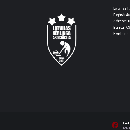
Latvijas K
Reģistrāc
Adrese: B
Banka: A
Konta nr
FA
LAT