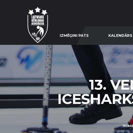
IZMĒĢINI PATS
KALENDĀRS
13. V
ICESHARKS
HOM