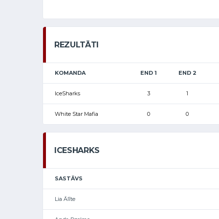
REZULTĀTI
KOMANDA
END 1
END 2
IceSharks
3
1
White Star Mafia
0
0
ICESHARKS
SASTĀVS
Lia Ālīte