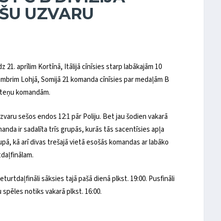
OŠU UZVARU
21. aprīlim Kortīnā, Itālijā cīnīsies starp labākajām 10
ecembrim Lohjā, Somijā 21 komanda cīnīsies par medaļām B
meiteņu komandām.
varu sešos endos 12:1 pār Poliju. Bet jau šodien vakarā
nda ir sadalīta trīs grupās, kurās tās sacentīsies apļa
upā, kā arī divas trešajā vietā esošās komandas ar labāko
tdaļfinālam.
rtdaļfināli sāksies tajā pašā dienā plkst. 19:00. Pusfināli
 spēles notiks vakarā plkst. 16:00.