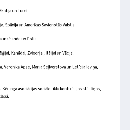
 Skotija un Turcija
ija, Spānija un Amerikas Savienotās Valstis
Jaunzēlande un Polija
ijai, Kanādai, Zviedrijai, Itālijai un Vācijai.
a, Veronika Apse, Marija Seļiverstova un Letīcija Ieviņa,
s Kērlinga asociācijas sociālo tīklu kontu īsajos stāstiņos,
slapā.