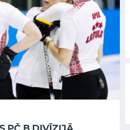
 PČ B DIVĪZIJĀ