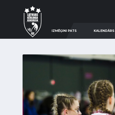
IZMĒĢINI PATS
KALENDĀRS