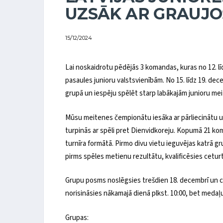
UZSĀK AR GRAUJ
15/12/2024
Lai noskaidrotu pēdējās 3 komandas, kuras no 12. līdz 
pasaules junioru valstsvienībām. No 15. līdz 19. d
grupā un iespēju spēlēt starp labākajām junioru 
Mūsu meitenes čempionātu iesāka ar pārliecinātu uz
turpinās ar spēli pret Dienvidkoreju. Kopumā 21 koma
turnīra formātā. Pirmo divu vietu ieguvējas katrā gr
pirms spēles metienu rezultātu, kvalificēsies cetur
Grupu posms noslēgsies trešdien 18. decembrī un cetu
norisināsies nākamajā dienā plkst. 10:00, bet medaļu
Grupas: