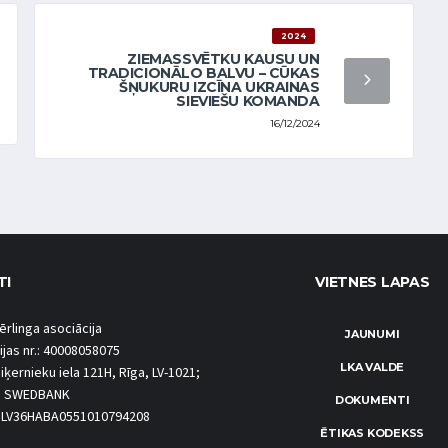
2024
ZIEMASSVĒTKU KAUSU UN
TRADICIONĀLO BALVU – CŪKAS
ŠŅUKURU IZCĪNA UKRAINAS
SIEVIEŠU KOMANDA
16/12/2024
TI
VIETNES LAPAS
ērlinga asociācija
JAUNUMI
ijas nr.: 40008058075
LKA VALDE
iķernieku iela 121H, Rīga, LV-1021;
S SWEDBANK
DOKUMENTI
.: LV36HABA0551010794208
ĒTIKAS KODEKSS