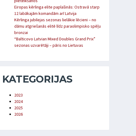
pieteikšanos
Eiropas kērlinga elite paplašinās: Ostravā starp
12 labākajām komandām arī Latvija
Kērlinga jubilejas sezonas lielākie lēcieni – no
dāmu atgriešanās elitē līdz paraolimpisko spēļu
bronzai
“Balticovo Latvian Mixed Doubles Grand Prix”
sezonas uzvarētāji – pāris no Lietuvas
KATEGORIJAS
2023
2024
2025
2026