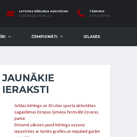
LATVIJAS KĒRLINGA ASOCIĀCIJA
TĀLRUNIS
CURLING@CURLING.LV
(+371) 22067454
ĪRI
ČEMPIONĀTI
IZLASES
JAUNĀKIE
IERAKSTI
Grīdas kērlings un 30 citas sporta aktivitātes
sagaidāmas Eiropas Ģimeņu festivālā Uzvaras
parkā
Drīzumā sāksies jaunā kērlinga sezona:
iepazīsties ar turnīru grafiku un nepalaid garām