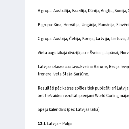
A grupa: Austrālija, Brazīlija, Dānija, Anglija, Somija,
B grupa: Ķīna, Horvātija, Ungārija, Rumānija, Slovēn
C grupa: Austrija, Čehija, Koreja,
Latvija
, Lietuva, 
Vieta augstākajā divīzijā jau ir Šveicei, Japānai, Norvēģ
Latvijas izlases sastāvs:Evelīna Barone, Rēzija Ieviņ
trenere Iveta Staša-Šaršūne.
Rezultāti pēc katras spēles tiek publicēti arī Latvija
bet tiešraides rezultāti pieejami World Curling māja
Spēļu kalendārs (pēc Latvijas laika):
12:1
Latvija – Polija