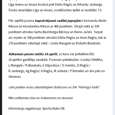
Līga Avena un Aivars Avotiņš pret Dārtu Regžu un Rihardu Janbergu.
Šoreiz revanšējās Līga un Aivars, noslēdzoties spēlei ar rezultātu 7:5.
Pēc septītā posma
kopvērtējumā vadībā joprojām
ir komanda Akvile
Rikove un Konstantins Rikovs ar 406 punktiem. Otrajā vietā ar 339
punktiem atrodas Santa Blumberga-Bērziņa un Reinis Jučers. Turpat
aiz viņiem ar 338 punktiem atrodas Dārta Regža un Ansis Regža, bet ar
270 punktiem ceturtajā vietā – Linda Mangale un Roberts Blaubuks.
Nākamais posms notiks 19.aprīlī
, uz kuru var pieteikties līdz
10.aprīlim gaidītāju sarakstā. Posmam pieteikušies: I.Linde/J.Rēdlihs,
L.Mangale / R.Blaubuks, E.Kāpostiņa / D.Usenko, D.Regža /
R.Janbergs, Ag.Regža/ A.Regža, M.Jurkute / P.Rimeikis un divi pāri no
Ukrainas.
Liels paldies mūsu atbalstītājiem Balticovo un SIA “Kērlinga halle”.
Mēs izvēlamies olas un makaronus no Iecavas!
Informāciju sagatavoja: Sporta klubs OB