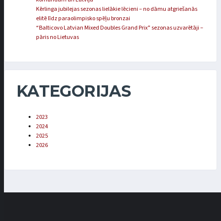
Kērlinga jubilejas sezonas lielākie lēcieni – no dāmu atgriešanās
elitē līdz paraolimpisko spēļu bronzai
“Balticovo Latvian Mixed Doubles Grand Prix” sezonas uzvarētāji –
pāris no Lietuvas
KATEGORIJAS
2023
2024
2025
2026