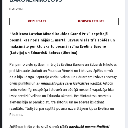
BARONE/NIKOLOVS
03/03/2026
REZULTĀTI
KOPVĒRTĒJUMS
“Balticovo Latvian Mixed Doubles Grand Prix” septītajā
posmā, kas norisinājās 1. martā, uzvaru visās trīs spēlēs un
maksimālo punktu skaitu posmā izcīna Evelīna Barone
(Latvija) un EduardsNikolovs (Ukraina).
Par pirmo vietu
spēkiem mērojās Evelīna Barone un Eduards Nikolovs
pret Mintautei Jurkuti un Pauliusu Rimeiki no Lietuvas. Spēles pirmā
daļa bija līdzīga. Septītajā endā Evelīnai un Eduardam izdevās nozagt
divus punktus un
ar minimālu pārsvaru izvirzīties vadībā
. Astoto
endu veiksmīgi nospēlēja lietuvieši un pēdējā metienā vajadzēja tikai
izsist precīzi Evelīnas un Eduarda akmeni. Bet Mintautes uzmestais
akmens bija ar pārāk platu trajektoriju un neizdevās izlīdzināt
rezultātu. Tādējādi par septītā posma uzvarētājiem kļuva Evelīna un
Eduards.
Spēlē par trešo vietu savā starpā
tikās pagājušā posma finālisti
–