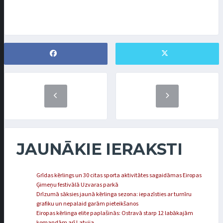
JAUNĀKIE IERAKSTI
Grīdas kērlings un 30 citas sporta aktivitātes sagaidāmas Eiropas
Ģimeņu festivālā Uzvaras parkā
Drīzumā sāksies jaunā kērlinga sezona: iepazīsties ar turnīru
grafiku un nepalaid garām pieteikšanos
Eiropas kērlinga elite paplašinās: Ostravā starp 12 labākajām
komandām arī Latvija