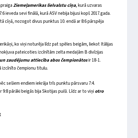
spraiga
Ziemeļamerikas lielvalstu cīņa
, kurā uzvaras
:6 ieveda sevi finālā, kurā ASV nebija bijusi kopš 2017.gada.
ringtā cīņā, nozogot divus punktus 10. endā ar 8:6 pārspēja
rikāņi, ko viņi noturēja līdz pat spēles beigām, liekot Itālijas
ā nokļuva pateicoties izcīnītām zelta medaļām B divīzijas
 un zaudējumu attiecība abos čempionātos
ir 18-1.
ā izcīnīto čempionu titulu.
 pēc sešiem endiem iekrāja trīs punktu pārsvaru 7:4.
:8 pārāki beigās bija Skotijas puiši. Līdz ar to viņi
otro
: