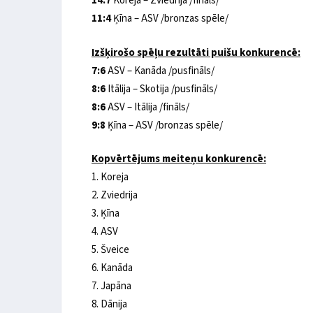
14:7
Koreja – Zviedrija /fināls/
11:4
Ķīna – ASV /bronzas spēle/
Izšķirošo spēļu rezultāti puišu konkurencē:
7:6
ASV – Kanāda /pusfināls/
8:6
Itālija – Skotija /pusfināls/
8:6
ASV – Itālija /fināls/
9:8
Ķīna – ASV /bronzas spēle/
Kopvērtējums meiteņu konkurencē:
1. Koreja
2. Zviedrija
3. Ķīna
4. ASV
5. Šveice
6. Kanāda
7. Japāna
8. Dānija