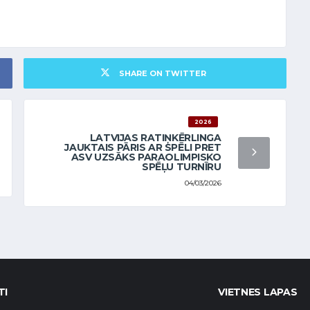
SHARE ON TWITTER
2026
LATVIJAS RATIŅKĒRLINGA
JAUKTAIS PĀRIS AR SPĒLI PRET
ASV UZSĀKS PARAOLIMPISKO
SPĒĻU TURNĪRU
04/03/2026
TI
VIETNES LAPAS