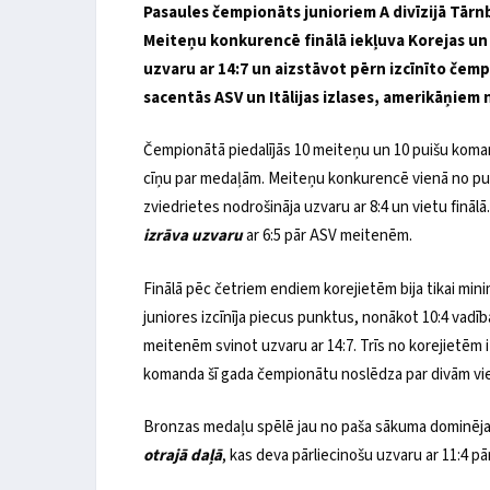
Pasaules čempionāts junioriem A divīzijā Tārnb
Meiteņu konkurencē finālā iekļuva Korejas un Z
uzvaru ar 14:7 un aizstāvot pērn izcīnīto čem
sacentās ASV un Itālijas izlases, amerikāņiem 
Čempionātā piedalījās 10 meiteņu un 10 puišu koman
cīņu par medaļām. Meiteņu konkurencē vienā no pusfi
zviedrietes nodrošināja uzvaru ar 8:4 un vietu finālā
izrāva uzvaru
ar 6:5 pār ASV meitenēm.
Finālā pēc četriem endiem korejietēm bija tikai mini
juniores izcīnīja piecus punktus, nonākot 10:4 vadībā
meitenēm svinot uzvaru ar 14:7. Trīs no korejietēm i
komanda šī gada čempionātu noslēdza par divām vi
Bronzas medaļu spēlē jau no paša sākuma dominēja
otrajā daļā
, kas deva pārliecinošu uzvaru ar 11:4 pār