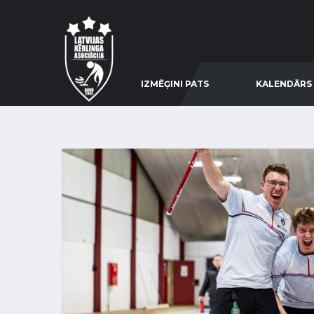
IZMĒĢINI PATS
KALENDĀRS