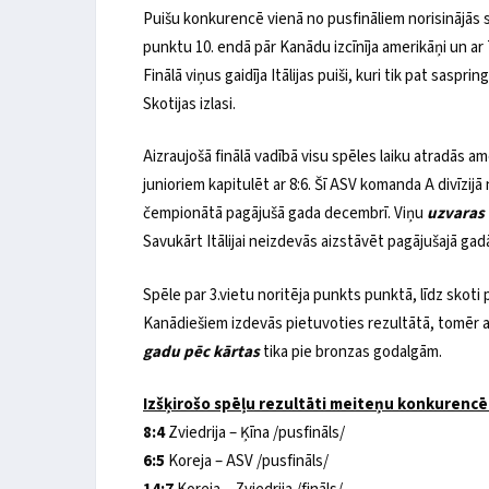
Puišu konkurencē vienā no pusfināliem norisinājās 
punktu 10. endā pār Kanādu izcīnīja amerikāņi un ar 7
Finālā viņus gaidīja Itālijas puiši, kuri tik pat sasp
Skotijas izlasi.
Aizraujošā finālā vadībā visu spēles laiku atradās ame
junioriem kapitulēt ar 8:6. Šī ASV komanda A divīzij
čempionātā pagājušā gada decembrī. Viņu
uzvaras
Savukārt Itālijai neizdevās aizstāvēt pagājušajā gad
Spēle par 3.vietu noritēja punkts punktā, līdz skoti
Kanādiešiem izdevās pietuvoties rezultātā, tomēr ar 9
gadu pēc kārtas
tika pie bronzas godalgām.
Izšķirošo spēļu rezultāti meiteņu konkurencē
8:4
Zviedrija – Ķīna /pusfināls/
6:5
Koreja – ASV /pusfināls/