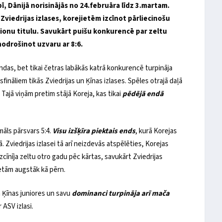
ī, Dānijā norisinājās no 24.februāra līdz 3.martam.
viedrijas izlases, korejietēm izcīnot pārliecinošu
pionu titulu. Savukārt puišu konkurencē par zeltu
nodrošinot uzvaru ar 8:6.
das, bet tikai četras labākās katrā konkurencē turpināja
nāliem tikās Zviedrijas un Ķīnas izlases. Spēles otrajā daļā
. Tajā viņām pretim stājā Koreja, kas tikai
pēdējā endā
māls pārsvars 5:4.
Visu izšķīra piektais ends
, kurā Korejas
. Zviedrijas izlasei tā arī neizdevās atspēlēties, Korejas
zcīnīja zeltu otro gadu pēc kārtas, savukārt Zviedrijas
etām augstāk kā pērn.
 Ķīnas juniores un savu
dominanci turpināja arī mača
 ASV izlasi.