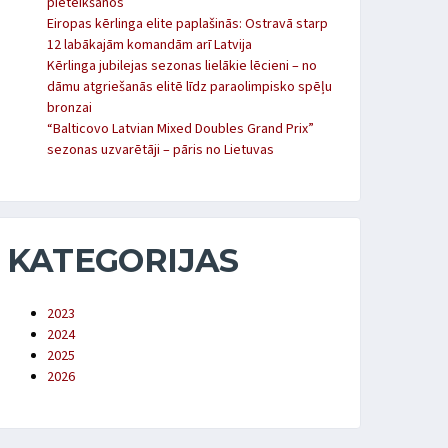
pieteikšanos
Eiropas kērlinga elite paplašinās: Ostravā starp
12 labākajām komandām arī Latvija
Kērlinga jubilejas sezonas lielākie lēcieni – no
dāmu atgriešanās elitē līdz paraolimpisko spēļu
bronzai
“Balticovo Latvian Mixed Doubles Grand Prix”
sezonas uzvarētāji – pāris no Lietuvas
KATEGORIJAS
2023
2024
2025
2026