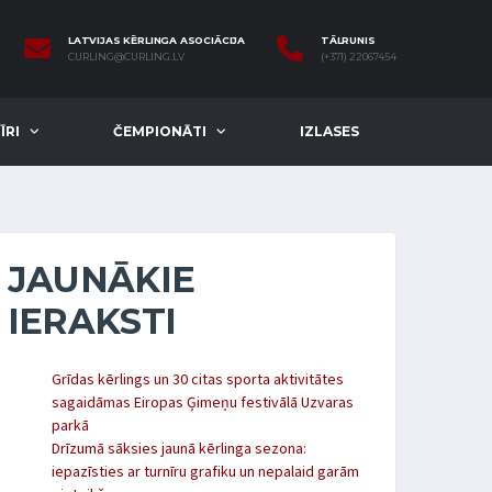
LATVIJAS KĒRLINGA ASOCIĀCIJA
TĀLRUNIS
CURLING@CURLING.LV
(+371) 22067454
ĪRI
ČEMPIONĀTI
IZLASES
JAUNĀKIE
IERAKSTI
Grīdas kērlings un 30 citas sporta aktivitātes
sagaidāmas Eiropas Ģimeņu festivālā Uzvaras
parkā
Drīzumā sāksies jaunā kērlinga sezona:
iepazīsties ar turnīru grafiku un nepalaid garām