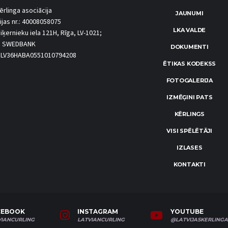
ērlinga asociācija
JAUNUMI
ijas nr.: 40008058075
LKA VALDE
iķernieku iela 121H, Rīga, LV-1021;
S SWEDBANK
DOKUMENTI
.: LV36HABA0551010794208
ĒTIKAS KODEKSS
FOTOGALERIJA
IZMĒĢINI PATS
KĒRLINGS
VISI SPĒLĒTĀJI
IZLASES
KONTAKTI
CEBOOK
INSTAGRAM
YOUTUBE
VIANCURLING
LATVIANCURLING
@LATVIJASKERLINGA