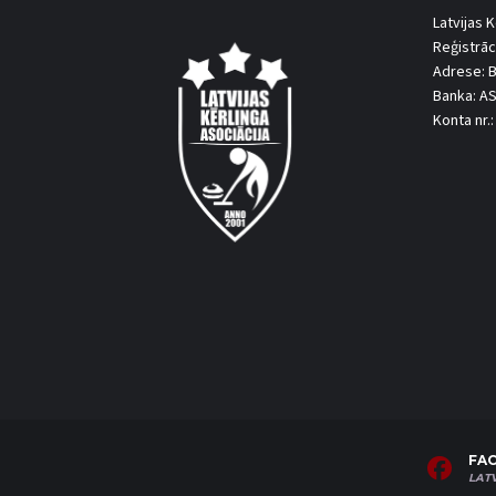
Latvijas K
Reģistrāc
Adrese: B
Banka: A
Konta nr
FA
LAT