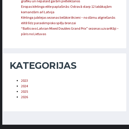
grafiku un nepalaid garām pieteikšanos
Eiropas kērlinga elite paplašinās: Ostravā starp 12 labākajām
komandām arī Latvija
Kērlinga jubilejas sezonas lielākie lēcieni – no dāmu atgriešanās
elitē līdz paraolimpisko spēļu bronzai
“Balticovo Latvian Mixed Doubles Grand Prix” sezonas uzvarētāji –
pāris no Lietuvas
KATEGORIJAS
2023
2024
2025
2026