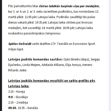
Pēc pamatturnīra tikai
četras labākās turpinās cīņu par medaļām
,
kur 1. ar 4. un 2. ar 3. vietu sacentīsies pusfinālos, kas norisināsies 13.
martā plkst. 11:05 pēc Latvijas laika. Pusfinālu zaudētāji tās pašas
dienas vakarā plkst. 19:35 pēc Latvijas laika cīnīsies par bronzas
medaļām, bet uzvarētāji 14. martā plkst. 16:05 pēc Latvijas laika
noskaidros paraolimpiskos čempionus.
Spēles tiešraidē
varēs skatīties LTV 7 kanālā un Eurovision Sport
mājas lapā.
Latvijas jauktās komandas sastāvs:
Ojārs Briedis (skips), Sergejs
Djačenko, Linda Meijere, Adelaida Killiane, Elija Asniņa, treneris
Rihards Jeske.
Latvijas jauktās komandas rezultāti un spēļu grafiks pēc
Latvijas laika:
2:10 – Koreja
9:0
– Slovākija
2:10 – Zviedrija
09.03.
10:35 – Kanāda