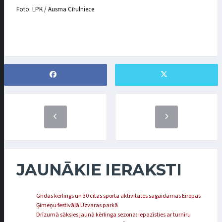
Foto: LPK / Ausma Cīrulniece
JAUNĀKIE IERAKSTI
Grīdas kērlings un 30 citas sporta aktivitātes sagaidāmas Eiropas
Ģimeņu festivālā Uzvaras parkā
Drīzumā sāksies jaunā kērlinga sezona: iepazīsties ar turnīru