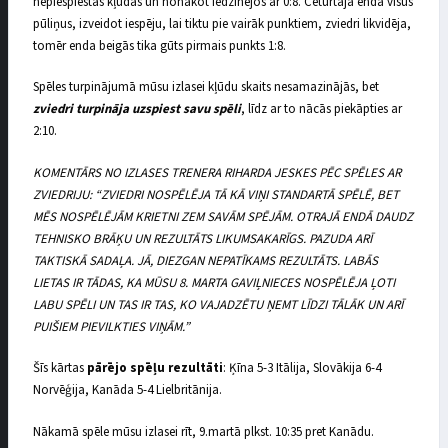
nepiespiestās kļūdas un nonākot iedzinējos ar 0:8. Ceturtajā endā visus
pūliņus, izveidot iespēju, lai tiktu pie vairāk punktiem, zviedri likvidēja,
tomēr enda beigās tika gūts pirmais punkts 1:8.
Spēles turpinājumā mūsu izlasei kļūdu skaits nesamazinājās, bet
zviedri turpināja uzspiest savu spēli
, līdz ar to nācās piekāpties ar
2:10.
KOMENTĀRS NO IZLASES TRENERA RIHARDA JESKES PĒC SPĒLES AR
ZVIEDRIJU: “ZVIEDRI NOSPĒLĒJA TĀ KĀ VIŅI STANDARTĀ SPĒLĒ, BET
MĒS NOSPĒLĒJĀM KRIETNI ZEM SAVĀM SPĒJĀM. OTRAJĀ ENDĀ DAUDZ
TEHNISKO BRĀĶU UN REZULTĀTS LIKUMSAKARĪGS. PAZUDA ARĪ
TAKTISKĀ SADAĻA. JĀ, DIEZGAN NEPATĪKAMS REZULTĀTS. LABĀS
LIETAS IR TĀDAS, KA MŪSU 8. MARTA GAVIĻNIECES NOSPĒLĒJA ĻOTI
LABU SPĒLI UN TAS IR TAS, KO VAJADZĒTU ŅEMT LĪDZI TĀLĀK UN ARĪ
PUIŠIEM PIEVILKTIES VIŅĀM.”
Šīs kārtas
pārējo spēļu rezultāti
: Ķīna 5-3 Itālija, Slovākija 6-4
Norvēģija, Kanāda 5-4 Lielbritānija.
Nākamā spēle mūsu izlasei rīt, 9.martā plkst. 10:35 pret Kanādu.