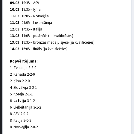
09.03.
19:35 – ASV
10.03.
19:35 – Ķīna
11.03.
10:05 – Norvēģija
11.03.
21:05 – Lielbritānija
12.03.
14:35 – Itālija
13.03.
11:05 – pusfināls (ja kvalificēsies)
13.03.
19:35 – bronzas medaļu spēle (ja kvalificēsies)
14.03.
16:05 – fināls (ja kvalificēsies)
Kopvērtējums:
1. Zviedrija 3-3-0
2. Kanāda 2-2-0
2. Ķīna 2-2-0
4. Slovākija 3-2-1
5. Koreja 2-1-1
6.
Latvija
3-1-2
6. Lielbritānija 3-1-2
8. ASV 2-0-2
8. Itālija 2-0-2
8. Norvēģija 2-0-2