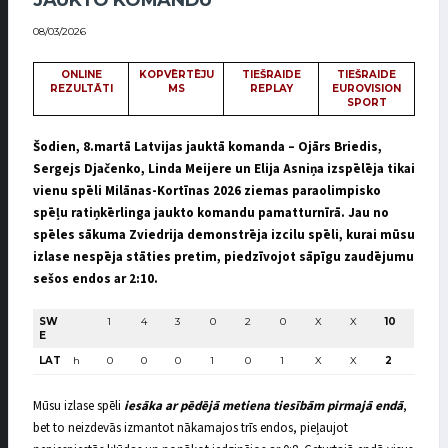
JAUKTO KOMANDU
08/03/2026
ONLINE
KOPVĒRTĒJU
TIEŠRAIDE
TIEŠRAIDE
REZULTĀTI
MS
REPLAY
EUROVISION
SPORT
Šodien, 8.martā Latvijas jauktā komanda – Ojārs Briedis,
Sergejs Djačenko, Linda Meijere un Elija Asniņa izspēlēja tikai
vienu spēli Milānas-Kortīnas 2026 ziemas paraolimpisko
spēļu ratiņkērlinga jaukto komandu pamatturnīrā. Jau no
spēles sākuma Zviedrija demonstrēja izcilu spēli, kurai mūsu
izlase nespēja stāties pretim, piedzīvojot sāpīgu zaudējumu
sešos endos ar 2:10.
SW
1
4
3
0
2
0
X
X
10
E
LAT
h
0
0
0
1
0
1
X
X
2
Mūsu izlase spēli
iesāka ar pēdējā metiena tiesībām pirmajā endā
,
bet to neizdevās izmantot nākamajos trīs endos, pieļaujot