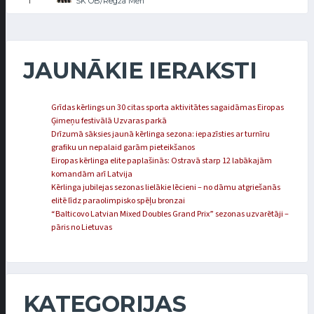
SK OB/Regža Men
1
JAUNĀKIE IERAKSTI
Grīdas kērlings un 30 citas sporta aktivitātes sagaidāmas Eiropas
Ģimeņu festivālā Uzvaras parkā
Drīzumā sāksies jaunā kērlinga sezona: iepazīsties ar turnīru
grafiku un nepalaid garām pieteikšanos
Eiropas kērlinga elite paplašinās: Ostravā starp 12 labākajām
komandām arī Latvija
Kērlinga jubilejas sezonas lielākie lēcieni – no dāmu atgriešanās
elitē līdz paraolimpisko spēļu bronzai
“Balticovo Latvian Mixed Doubles Grand Prix” sezonas uzvarētāji –
pāris no Lietuvas
KATEGORIJAS