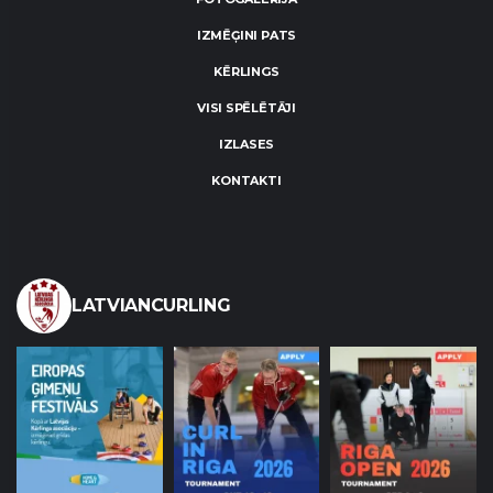
IZMĒĢINI PATS
KĒRLINGS
VISI SPĒLĒTĀJI
IZLASES
KONTAKTI
LATVIANCURLING