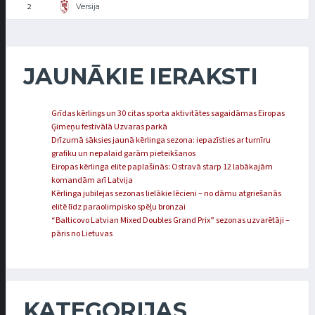
Versija
2
JAUNĀKIE IERAKSTI
Grīdas kērlings un 30 citas sporta aktivitātes sagaidāmas Eiropas
Ģimeņu festivālā Uzvaras parkā
Drīzumā sāksies jaunā kērlinga sezona: iepazīsties ar turnīru
grafiku un nepalaid garām pieteikšanos
Eiropas kērlinga elite paplašinās: Ostravā starp 12 labākajām
komandām arī Latvija
Kērlinga jubilejas sezonas lielākie lēcieni – no dāmu atgriešanās
elitē līdz paraolimpisko spēļu bronzai
“Balticovo Latvian Mixed Doubles Grand Prix” sezonas uzvarētāji –
pāris no Lietuvas
KATEGORIJAS