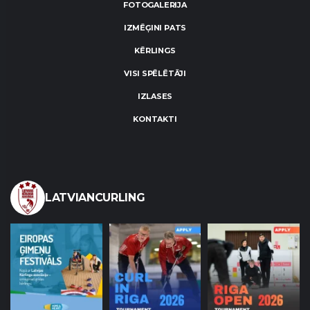
FOTOGALERIJA
IZMĒĢINI PATS
KĒRLINGS
VISI SPĒLĒTĀJI
IZLASES
KONTAKTI
LATVIANCURLING