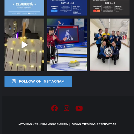
FOLLOW ON INSTAGRAM
LATVIJAS KĒRLINGA ASSOCIĀJICA | VISAS TIESĪBAS REZERVĒTAS