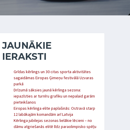
JAUNĀKIE
IERAKSTI
Grīdas kērlings un 30 citas sporta aktivitātes
sagaidāmas Eiropas Ģimeņu festivālā Uzvaras
parkā
Drīzumā sāksies jaunā kērlinga sezona:
iepazīsties ar turnīru grafiku un nepalaid garām
pieteikšanos
Eiropas kērlinga elite paplašinās: Ostravā starp
12 labākajām komandām arī Latvija
Kērlinga jubilejas sezonas lielākie lēcieni – no
dāmu atgriešanās elitē līdz paraolimpisko spēļu