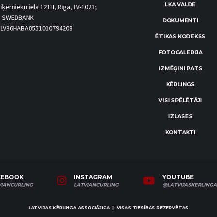
LKA VALDE
iķernieku iela 121H, Rīga, LV-1021;
S SWEDBANK
DOKUMENTI
.: LV36HABA0551010794208
ĒTIKAS KODEKSS
FOTOGALERIJA
IZMĒĢINI PATS
KĒRLINGS
VISI SPĒLĒTĀJI
IZLASES
KONTAKTI
CEBOOK
INSTAGRAM
YOUTUBE
VIANCURLING
LATVIANCURLING
@LATVIJASKERLINGA
LATVIJAS KĒRLINGA ASSOCIĀJICA | VISAS TIESĪBAS REZERVĒTAS