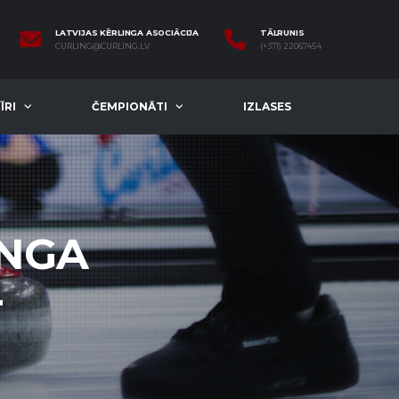
LATVIJAS KĒRLINGA ASOCIĀCIJA
TĀLRUNIS
CURLING@CURLING.LV
(+371) 22067454
ĪRI
ČEMPIONĀTI
IZLASES
INGA
4