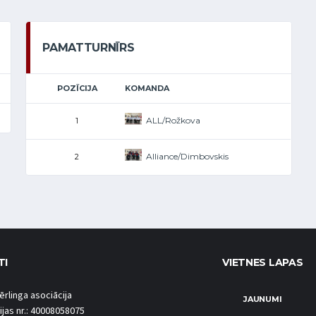
PAMATTURNĪRS
POZĪCIJA
KOMANDA
ALL/Rožkova
1
Alliance/Dimbovskis
2
TI
VIETNES LAPAS
ērlinga asociācija
JAUNUMI
ijas nr.: 40008058075