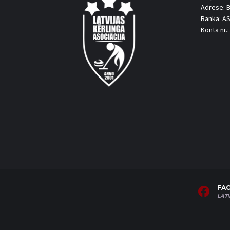
Adrese: B
Banka: A
Konta nr
FA
LAT