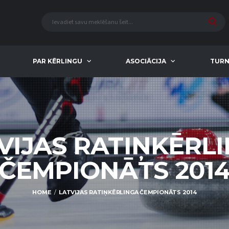
PAR KĒRLINGU
ASOCIĀCIJA
TURN
VIJAS RATIŅKĒRL
ČEMPIONĀTS 201
HOME
LATVIJAS RATIŅKĒRLINGA ČEMPIONĀTS 2014