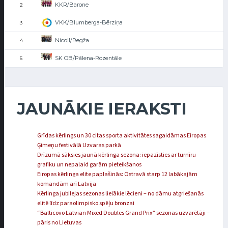
KKR/Barone
2
VKK/Blumberga-Bērziņa
3
Nicoll/Regža
4
SK OB/Pālena-Rozentāle
5
JAUNĀKIE IERAKSTI
Grīdas kērlings un 30 citas sporta aktivitātes sagaidāmas Eiropas
Ģimeņu festivālā Uzvaras parkā
Drīzumā sāksies jaunā kērlinga sezona: iepazīsties ar turnīru
grafiku un nepalaid garām pieteikšanos
Eiropas kērlinga elite paplašinās: Ostravā starp 12 labākajām
komandām arī Latvija
Kērlinga jubilejas sezonas lielākie lēcieni – no dāmu atgriešanās
elitē līdz paraolimpisko spēļu bronzai
“Balticovo Latvian Mixed Doubles Grand Prix” sezonas uzvarētāji –
pāris no Lietuvas