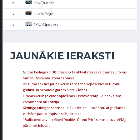
JKK/Rudzīte
2
Nicoll/Regža
3
JKK/Kāpostiņa
4
JAUNĀKIE IERAKSTI
Grīdas kērlings un 30 citas sporta aktivitātes sagaidāmas Eiropas
Ģimeņu festivālā Uzvaras parkā
Drīzumā sāksies jaunā kērlinga sezona: iepazīsties ar turnīru
grafiku un nepalaid garām pieteikšanos
Eiropas kērlinga elite paplašinās: Ostravā starp 12 labākajām
komandām arī Latvija
Kērlinga jubilejas sezonas lielākie lēcieni – no dāmu atgriešanās
elitē līdz paraolimpisko spēļu bronzai
“Balticovo Latvian Mixed Doubles Grand Prix” sezonas uzvarētāji –
pāris no Lietuvas