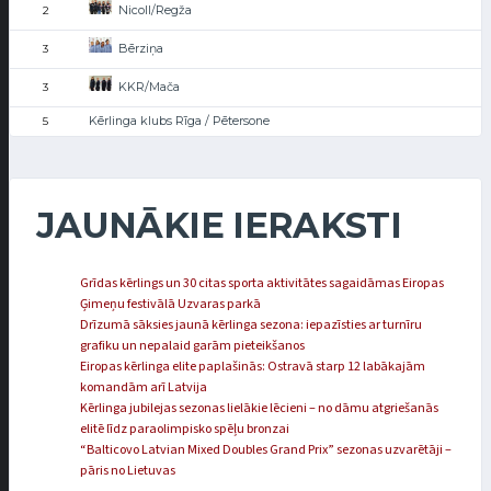
Nicoll/Regža
2
Bērziņa
3
KKR/Mača
3
Kērlinga klubs Rīga / Pētersone
5
JAUNĀKIE IERAKSTI
Grīdas kērlings un 30 citas sporta aktivitātes sagaidāmas Eiropas
Ģimeņu festivālā Uzvaras parkā
Drīzumā sāksies jaunā kērlinga sezona: iepazīsties ar turnīru
grafiku un nepalaid garām pieteikšanos
Eiropas kērlinga elite paplašinās: Ostravā starp 12 labākajām
komandām arī Latvija
Kērlinga jubilejas sezonas lielākie lēcieni – no dāmu atgriešanās
elitē līdz paraolimpisko spēļu bronzai
“Balticovo Latvian Mixed Doubles Grand Prix” sezonas uzvarētāji –
pāris no Lietuvas