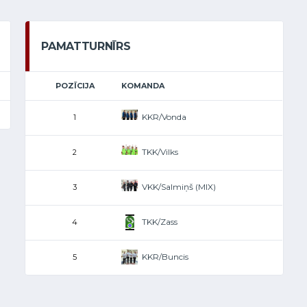
PAMATTURNĪRS
POZĪCIJA
KOMANDA
KKR/Vonda
1
TKK/Vilks
2
VKK/Salmiņš (MIX)
3
TKK/Zass
4
KKR/Buncis
5