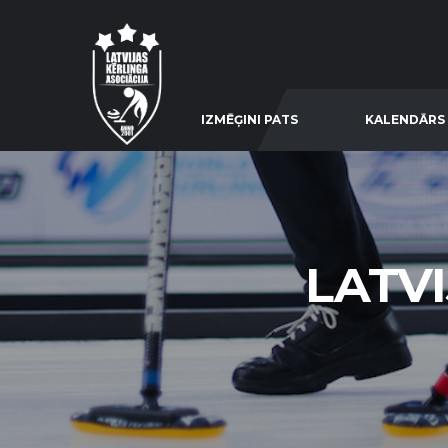
IZMĒĢINI PATS
KALENDĀRS
LATV