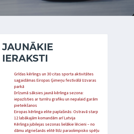
JAUNĀKIE
IERAKSTI
Grīdas kērlings un 30 citas sporta aktivitātes
sagaidāmas Eiropas Ģimeņu festivālā Uzvaras
parkā
Drīzumā sāksies jaunā kērlinga sezona:
iepazīsties ar turnīru grafiku un nepalaid garām
pieteikšanos
Eiropas kērlinga elite paplašinās: Ostravā starp
12 labākajām komandām arī Latvija
Kērlinga jubilejas sezonas lielākie lēcieni – no
dāmu atgriešanās elitē līdz paraolimpisko spēļu