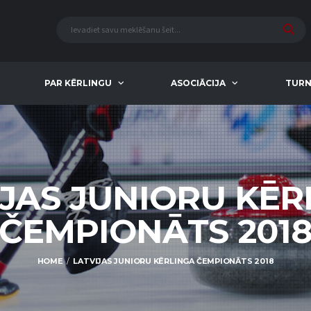
PAR KĒRLINGU
ASOCIĀCIJA
TURN
IJAS JUNIORU KĒR
ČEMPIONĀTS 201
HOME
LATVIJAS JUNIORU KĒRLINGA ČEMPIONĀTS 2018