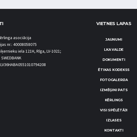
TI
VIETNES LAPAS
ērlinga asociācija
JAUNUMI
ijas nr.: 40008058075
LKA VALDE
iķernieku iela 121H, Rīga, LV-1021;
S SWEDBANK
DOKUMENTI
.: LV36HABA0551010794208
ĒTIKAS KODEKSS
FOTOGALERIJA
IZMĒĢINI PATS
KĒRLINGS
VISI SPĒLĒTĀJI
IZLASES
KONTAKTI