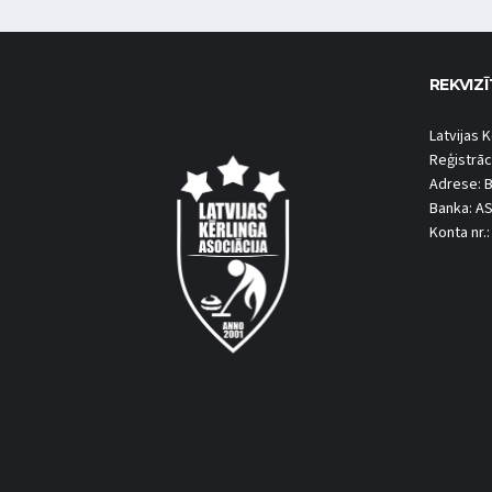
REKVIZĪ
Latvijas K
Reģistrāc
Adrese: B
Banka: A
Konta nr