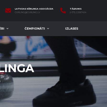
LATVIJAS KĒRLINGA ASOCIĀCIJA
TĀLRUNIS
CURLING@CURLING.LV
(+371) 22067454
ĪRI
ČEMPIONĀTI
IZLASES
LINGA
8