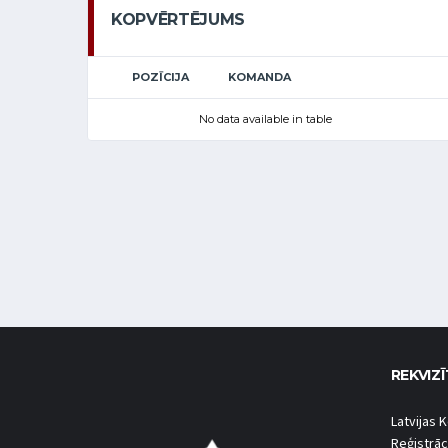
KOPVĒRTĒJUMS
POZĪCIJA
KOMANDA
No data available in table
REKVIZĪ
Latvijas K
Reģistrāc