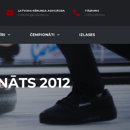
LATVIJAS KĒRLINGA ASOCIĀCIJA
TĀLRUNIS
CURLING@CURLING.LV
(+371) 22067454
ĪRI
ČEMPIONĀTI
IZLASES
NĀTS 2012