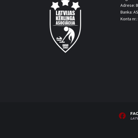
Adrese: B
Banka: A
Konta nr
FA
LAT