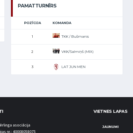
PAMATTURNĪRS
POZĪCIJA
KOMANDA
TKK / Bušmanis
1
VKK/Salmiņš (MIX)
2
LAT JUN MEN
3
TI
VIETNES LAPAS
ērlinga asociācija
JAUNUMI
ijas nr.: 40008058075