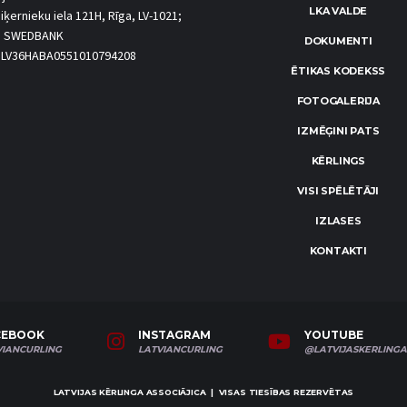
LKA VALDE
iķernieku iela 121H, Rīga, LV-1021;
S SWEDBANK
DOKUMENTI
.: LV36HABA0551010794208
ĒTIKAS KODEKSS
FOTOGALERIJA
IZMĒĢINI PATS
KĒRLINGS
VISI SPĒLĒTĀJI
IZLASES
KONTAKTI
CEBOOK
INSTAGRAM
YOUTUBE
VIANCURLING
LATVIANCURLING
@LATVIJASKERLINGA
LATVIJAS KĒRLINGA ASSOCIĀJICA | VISAS TIESĪBAS REZERVĒTAS