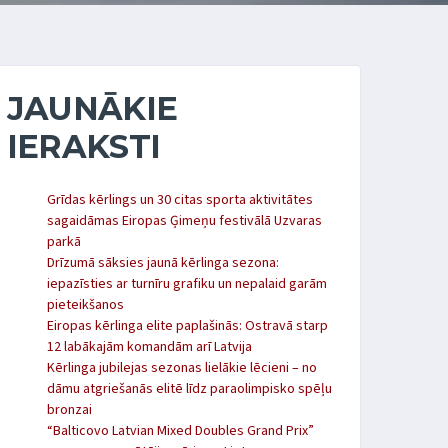
JAUNĀKIE
IERAKSTI
Grīdas kērlings un 30 citas sporta aktivitātes
sagaidāmas Eiropas Ģimeņu festivālā Uzvaras
parkā
Drīzumā sāksies jaunā kērlinga sezona:
iepazīsties ar turnīru grafiku un nepalaid garām
pieteikšanos
Eiropas kērlinga elite paplašinās: Ostravā starp
12 labākajām komandām arī Latvija
Kērlinga jubilejas sezonas lielākie lēcieni – no
dāmu atgriešanās elitē līdz paraolimpisko spēļu
bronzai
“Balticovo Latvian Mixed Doubles Grand Prix”