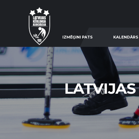
IZMĒĢINI PATS
KALENDĀRS
LATVIJAS