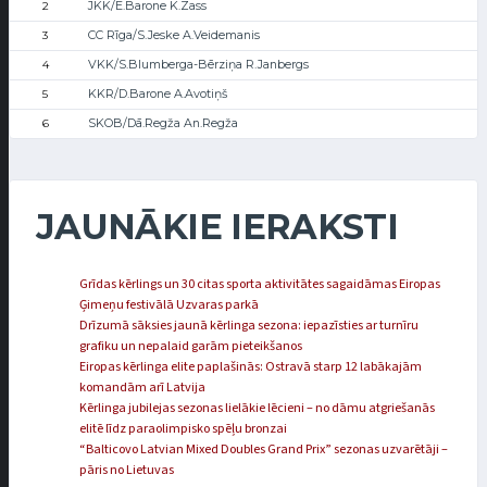
JKK/E.Barone K.Zass
2
CC Rīga/S.Jeske A.Veidemanis
3
VKK/S.Blumberga-Bērziņa R.Janbergs
4
KKR/D.Barone A.Avotiņš
5
SKOB/Dā.Regža An.Regža
6
JAUNĀKIE IERAKSTI
Grīdas kērlings un 30 citas sporta aktivitātes sagaidāmas Eiropas
Ģimeņu festivālā Uzvaras parkā
Drīzumā sāksies jaunā kērlinga sezona: iepazīsties ar turnīru
grafiku un nepalaid garām pieteikšanos
Eiropas kērlinga elite paplašinās: Ostravā starp 12 labākajām
komandām arī Latvija
Kērlinga jubilejas sezonas lielākie lēcieni – no dāmu atgriešanās
elitē līdz paraolimpisko spēļu bronzai
“Balticovo Latvian Mixed Doubles Grand Prix” sezonas uzvarētāji –
pāris no Lietuvas