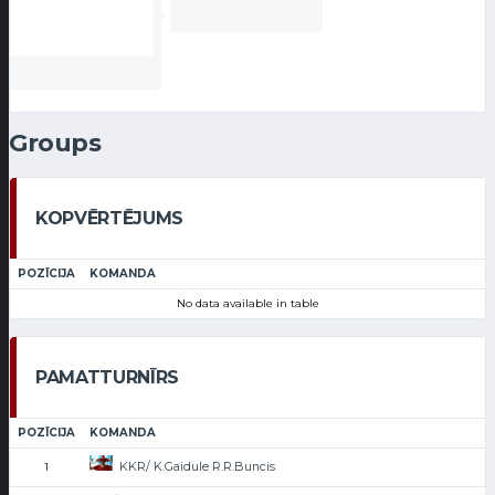
Groups
KOPVĒRTĒJUMS
POZĪCIJA
KOMANDA
No data available in table
PAMATTURNĪRS
POZĪCIJA
KOMANDA
KKR/ K.Gaidule R.R.Buncis
1