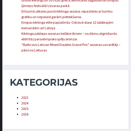
Grīdas kērlings un 30 citas sporta aktivitātes sagaidāmas Eiropas
Ģimeņu festivālā Uzvaras parkā
Drīzumā sāksies jaunā kērlinga sezona: iepazīsties ar turnīru
grafiku un nepalaid garām pieteikšanos
Eiropas kērlinga elite paplašinās: Ostravā starp 12 labākajām
komandām arī Latvija
Kērlinga jubilejas sezonas lielākie lēcieni – no dāmu atgriešanās
elitē līdz paraolimpisko spēļu bronzai
“Balticovo Latvian Mixed Doubles Grand Prix” sezonas uzvarētāji –
pāris no Lietuvas
KATEGORIJAS
2023
2024
2025
2026