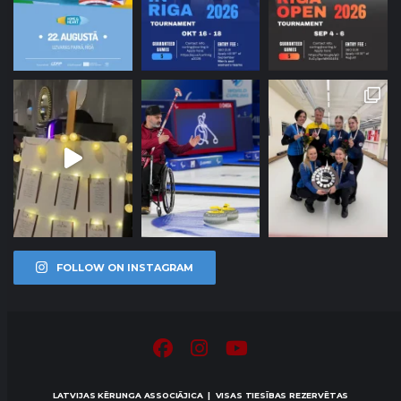
FOLLOW ON INSTAGRAM
LATVIJAS KĒRLINGA ASSOCIĀJICA | VISAS TIESĪBAS REZERVĒTAS