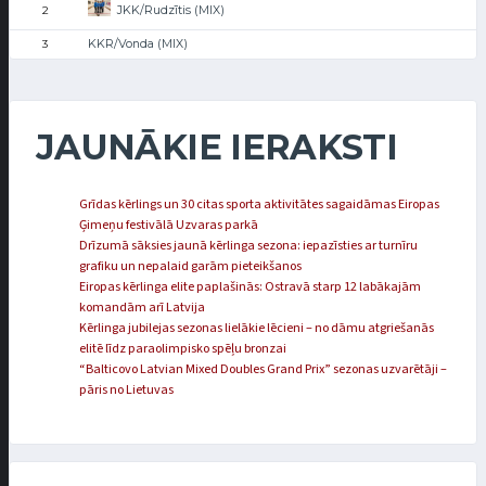
JKK/Rudzītis (MIX)
2
KKR/Vonda (MIX)
3
JAUNĀKIE IERAKSTI
Grīdas kērlings un 30 citas sporta aktivitātes sagaidāmas Eiropas
Ģimeņu festivālā Uzvaras parkā
Drīzumā sāksies jaunā kērlinga sezona: iepazīsties ar turnīru
grafiku un nepalaid garām pieteikšanos
Eiropas kērlinga elite paplašinās: Ostravā starp 12 labākajām
komandām arī Latvija
Kērlinga jubilejas sezonas lielākie lēcieni – no dāmu atgriešanās
elitē līdz paraolimpisko spēļu bronzai
“Balticovo Latvian Mixed Doubles Grand Prix” sezonas uzvarētāji –
pāris no Lietuvas