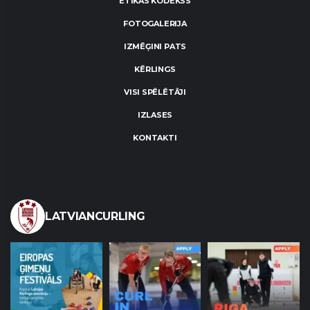
ĒTIKAS KODEKSS
FOTOGALERIJA
IZMĒĢINI PATS
KĒRLINGS
VISI SPĒLĒTĀJI
IZLASES
KONTAKTI
LATVIANCURLING