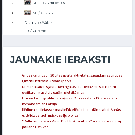
Alliance/Dimbovskis
2
ALL/Rožkova
3
Daugavpils/Valainis
4
LTU/Daškevič
5
JAUNĀKIE IERAKSTI
Grīdas kērlings un 30 citas sporta aktivitātes sagaidāmas Eiropas
Ģimeņu festivālā Uzvaras parkā
Drīzumā sāksies jaunā kērlinga sezona: iepazīsties ar turnīru
grafiku un nepalaid garām pieteikšanos
Eiropas kērlinga elite paplašinās: Ostravā starp 12 labākajām
komandām arī Latvija
Kērlinga jubilejas sezonas lielākie lēcieni – no dāmu atgriešanās
elitē līdz paraolimpisko spēļu bronzai
“Balticovo Latvian Mixed Doubles Grand Prix” sezonas uzvarētāji –
pāris no Lietuvas