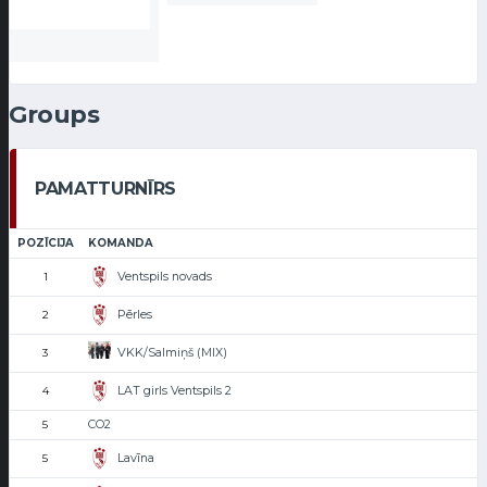
Groups
PAMATTURNĪRS
POZĪCIJA
KOMANDA
Ventspils novads
1
Pērles
2
VKK/Salmiņš (MIX)
3
LAT girls Ventspils 2
4
CO2
5
Lavīna
5