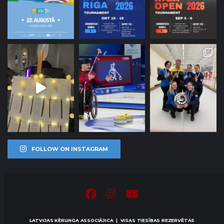
FOLLOW ON INSTAGRAM
LATVIJAS KĒRLINGA ASSOCIĀJICA | VISAS TIESĪBAS REZERVĒTAS