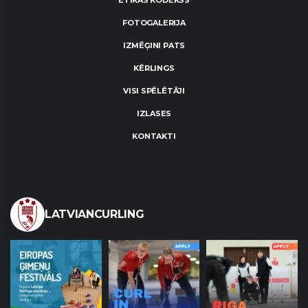
ĒTIKAS KODEKSS
FOTOGALERIJA
IZMĒĢINI PATS
KĒRLINGS
VISI SPĒLĒTĀJI
IZLASES
KONTAKTI
LATVIANCURLING