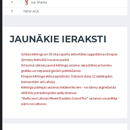
Ice Sharks
7
NEW AGE
7
JAUNĀKIE IERAKSTI
Grīdas kērlings un 30 citas sporta aktivitātes sagaidāmas Eiropas
Ģimeņu festivālā Uzvaras parkā
Drīzumā sāksies jaunā kērlinga sezona: iepazīsties ar turnīru
grafiku un nepalaid garām pieteikšanos
Eiropas kērlinga elite paplašinās: Ostravā starp 12 labākajām
komandām arī Latvija
Kērlinga jubilejas sezonas lielākie lēcieni – no dāmu atgriešanās
elitē līdz paraolimpisko spēļu bronzai
“Balticovo Latvian Mixed Doubles Grand Prix” sezonas uzvarētāji –
pāris no Lietuvas