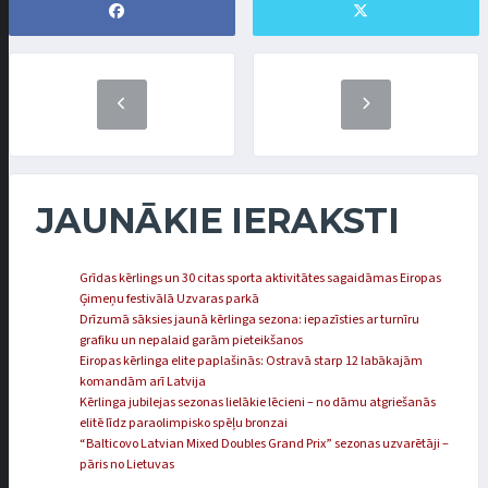
JAUNĀKIE IERAKSTI
Grīdas kērlings un 30 citas sporta aktivitātes sagaidāmas Eiropas
Ģimeņu festivālā Uzvaras parkā
Drīzumā sāksies jaunā kērlinga sezona: iepazīsties ar turnīru
grafiku un nepalaid garām pieteikšanos
Eiropas kērlinga elite paplašinās: Ostravā starp 12 labākajām
komandām arī Latvija
Kērlinga jubilejas sezonas lielākie lēcieni – no dāmu atgriešanās
elitē līdz paraolimpisko spēļu bronzai
“Balticovo Latvian Mixed Doubles Grand Prix” sezonas uzvarētāji –
pāris no Lietuvas