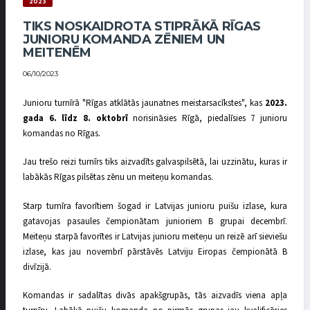
2023
TIKS NOSKAIDROTA STIPRĀKĀ RĪGAS
JUNIORU KOMANDA ZĒNIEM UN
MEITENĒM
06/10/2023
Junioru turnīrā "Rīgas atklātās jaunatnes meistarsacīkstes", kas
2023.
gada 6. līdz 8. oktobrī
norisināsies Rīgā, piedalīsies 7 junioru
komandas no Rīgas.
Jau trešo reizi turnīrs tiks aizvadīts galvaspilsētā, lai uzzinātu, kuras ir
labākās Rīgas pilsētas zēnu un meiteņu komandas.
Starp turnīra favorītiem šogad ir Latvijas junioru puišu izlase, kura
gatavojas pasaules čempionātam junioriem B grupai decembrī.
Meiteņu starpā favorītes ir Latvijas junioru meiteņu un reizē arī sieviešu
izlase, kas jau novembrī pārstāvēs Latviju Eiropas čempionātā B
divīzijā.
Komandas ir sadalītas divās apakšgrupās, tās aizvadīs viena apļa