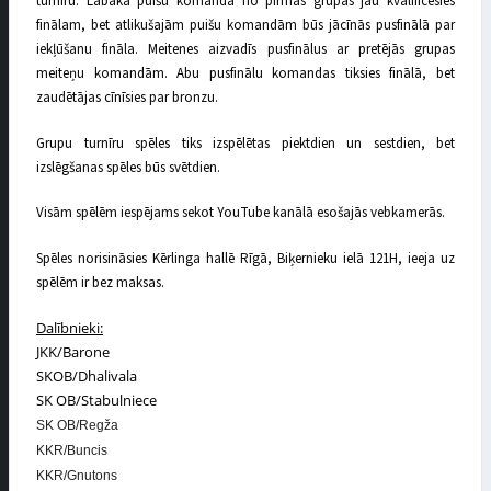
turnīru. Labākā puišu komanda no pirmās grupas jau kvalificēsies
finālam, bet atlikušajām puišu komandām būs jācīnās pusfinālā par
iekļūšanu fināla. Meitenes aizvadīs pusfinālus ar pretējās grupas
meiteņu komandām. Abu pusfinālu komandas tiksies finālā, bet
zaudētājas cīnīsies par bronzu.
Grupu turnīru spēles tiks izspēlētas piektdien un sestdien, bet
izslēgšanas spēles būs svētdien.
Visām spēlēm iespējams sekot YouTube kanālā esošajās vebkamerās.
Spēles norisināsies Kērlinga hallē Rīgā, Biķernieku ielā 121H, ieeja uz
spēlēm ir bez maksas.
Dalībnieki:
JKK/Barone
SKOB/Dhalivala
SK OB/Stabulniece
SK OB/Regža
KKR/Buncis
KKR/Gnutons