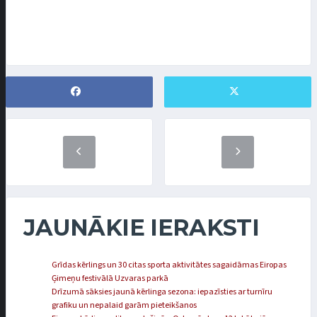
JAUNĀKIE IERAKSTI
Grīdas kērlings un 30 citas sporta aktivitātes sagaidāmas Eiropas
Ģimeņu festivālā Uzvaras parkā
Drīzumā sāksies jaunā kērlinga sezona: iepazīsties ar turnīru
grafiku un nepalaid garām pieteikšanos