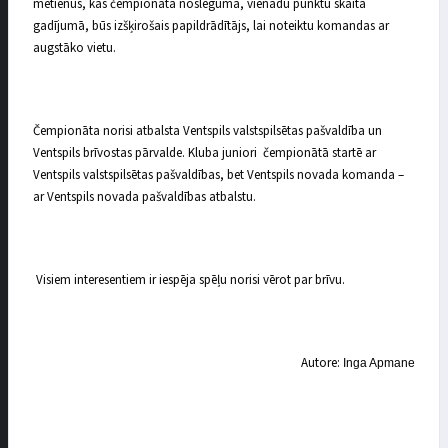
metienus, kas čempionāta noslēgumā, vienādu punktu skaita
gadījumā, būs izšķirošais papildrādītājs, lai noteiktu komandas ar
augstāko vietu.
Čempionāta norisi atbalsta Ventspils valstspilsētas pašvaldība un
Ventspils brīvostas pārvalde. Kluba juniori čempionātā startē ar
Ventspils valstspilsētas pašvaldības, bet Ventspils novada komanda –
ar Ventspils novada pašvaldības atbalstu.
Visiem interesentiem ir iespēja spēļu norisi vērot par brīvu.
Autore:
Inga Apmane