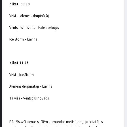
plkst. 08.30
VKM – Akmens drupinātāji
Ventspils novads – Kaleidoskops
Ice Storm – Lavīna
plkst.11.15
VKM – Ice Storm
Akmens drupinātāji – Lavīna
Tā viš i – Ventspils novads
Pēc šīs svētdienas spēlēm komandas metīs 1.apļa precizitātes