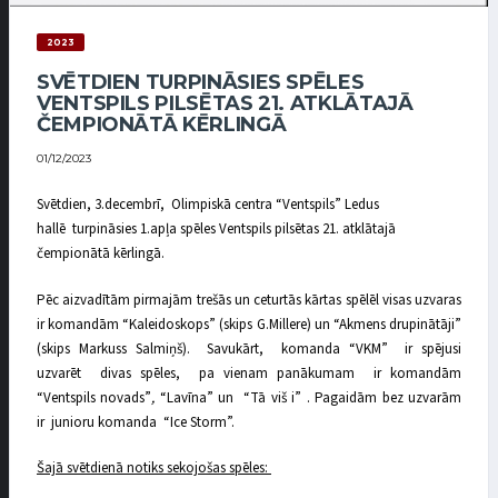
2023
SVĒTDIEN TURPINĀSIES SPĒLES
VENTSPILS PILSĒTAS 21. ATKLĀTAJĀ
ČEMPIONĀTĀ KĒRLINGĀ
01/12/2023
Svētdien, 3.decembrī, Olimpiskā centra “Ventspils” Ledus
hallē turpināsies 1.apļa spēles Ventspils pilsētas 21. atklātajā
čempionātā kērlingā.
Pēc aizvadītām pirmajām trešās un ceturtās kārtas spēlēl visas uzvaras
ir komandām “Kaleidoskops” (skips G.Millere) un “Akmens drupinātāji”
(skips Markuss Salmiņš). Savukārt, komanda “VKM” ir spējusi
uzvarēt divas spēles, pa vienam panākumam ir komandām
“Ventspils novads”
,
“Lavīna” un “Tā viš i” . Pagaidām bez uzvarām
ir junioru komanda “Ice Storm”.
Šajā svētdienā notiks sekojošas spēles: