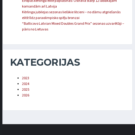
Eiropas kērlinga elite paplašinās: Ostravā starp 12 labākajām
komandām arī Latvija
Kērlinga jubilejas sezonas lielākie lēcieni – no dāmu atgriešanās
elitē līdz paraolimpisko spēļu bronzai
“Balticovo Latvian Mixed Doubles Grand Prix” sezonas uzvarētāji –
pāris no Lietuvas
KATEGORIJAS
2023
2024
2025
2026