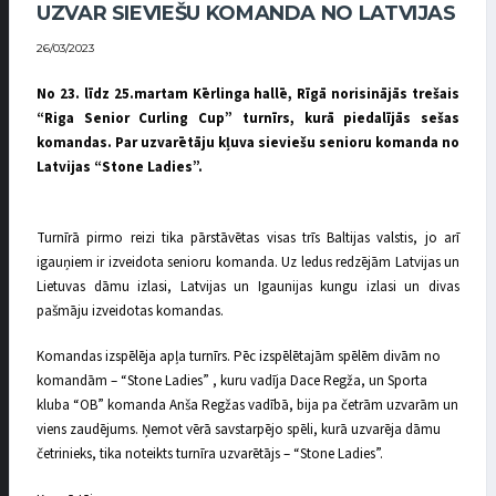
UZVAR SIEVIEŠU KOMANDA NO LATVIJAS
26/03/2023
No 23. līdz 25.martam Kērlinga hallē, Rīgā norisinājās trešais
“Riga Senior Curling Cup” turnīrs, kurā piedalījās sešas
komandas. Par uzvarētāju kļuva sieviešu senioru komanda no
Latvijas “Stone Ladies”.
Turnīrā pirmo reizi tika pārstāvētas visas trīs Baltijas valstis, jo arī
igauņiem ir izveidota senioru komanda. Uz ledus redzējām Latvijas un
Lietuvas dāmu izlasi, Latvijas un Igaunijas kungu izlasi un divas
pašmāju izveidotas komandas.
Komandas izspēlēja apļa turnīrs. Pēc izspēlētajām spēlēm divām no
komandām – “Stone Ladies” , kuru vadīja Dace Regža, un Sporta
kluba “OB” komanda Anša Regžas vadībā, bija pa četrām uzvarām un
viens zaudējums. Ņemot vērā savstarpējo spēli, kurā uzvarēja dāmu
četrinieks, tika noteikts turnīra uzvarētājs – “Stone Ladies”.