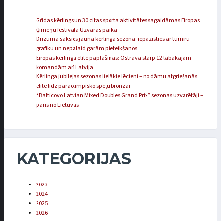
Grīdas kērlings un 30 citas sporta aktivitātes sagaidāmas Eiropas
Ģimeņu festivālā Uzvaras parkā
Drīzumā sāksies jaunā kērlinga sezona: iepazīsties ar turnīru
grafiku un nepalaid garām pieteikšanos
Eiropas kērlinga elite paplašinās: Ostravā starp 12 labākajām
komandām arī Latvija
Kērlinga jubilejas sezonas lielākie lēcieni – no dāmu atgriešanās
elitē līdz paraolimpisko spēļu bronzai
“Balticovo Latvian Mixed Doubles Grand Prix” sezonas uzvarētāji –
pāris no Lietuvas
KATEGORIJAS
2023
2024
2025
2026