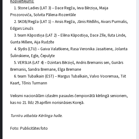
Kopvērtējums:
1. Stone Ladies (LAT 3) – Dace Regža, Ieva Bērziņa, Maija
Prozoroviča, Solvita Pālena-Rozentāle
2. SKOB/Regža (LAT 1) – Ansis Regža, Jānis Rēdlihs, Aivars Purmalis,
Edgars Linužs
3. team Kāpostiņa (LAT 2) – Elēna Kāpostiņa, Dace Zīle, Iluta Linde,
Gunta Millere, Aija Rudzīte
4. Slydis (LTU) – Gaiva Valatkiene, Rasa Veronika Jasaitiene, Jolanta
Šulinskiene, Egle, Čepulyte
5. VERSIJA (LAT 4) – Dzintars Bērziņš, Andris Bremanis sen, Gunārs
Bremanis, Sandra Bremane, Elga Bremane
6. team Tubalkain (EST) – Margus Tubalkain, Valvo Vooremaa, Tiit
Kaart, Tõnis Turmann
Veiksmi nacionālām izlasēm pasaules čempionātā kērlingā senioriem,
kas no 21. līdz 29.aprīlim norisināsies Korejā.
Turnīru atbalsta Kērlinga halle.
Foto: Publicitātes foto